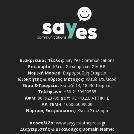
Διακριτικός Τίτλος:
Say Yes Communications
Επωνυμία:
Κλειώ Στυλιαρά και ΣΙΑ Ε.Ε.
Νομική Μορφή:
Ετερόρρυθμη Εταιρεία
Ιδιοκτήτης & Κύριος Μέτοχος:
Κλειώ Στυλιαρά
Έδρα & Γραφεία:
Σκουζέ 14, 18536 Πειραιάς
Τηλέφωνο:
+30 2130990585
ΑΦΜ:
801923795
ΔΟΥ:
ΚΕ.ΦΟ.ΔΕ ΑΤΤΙΚΗΣ
ΑΡ. ΓΕΜΗ:
166005009000
Νόμιμος Εκπρόσωπος:
Κλειώ Στυλιαρά
Ιστοσελίδα:
www.sayyestothepress.gr
Διαχειριστής & Δικαιούχος Domain Name: