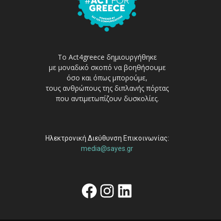
Το Act4greece δημιουργήθηκε
με μοναδικό σκοπό να βοηθήσουμε
όσο και όπως μπορούμε,
τους ανθρώπους της διπλανής πόρτας
που αντιμετωπίζουν δυσκολίες.
Ηλεκτρονική Διεύθυνση Επικοινωνίας:
media@sayes.gr
Facebook
Instagram
Linkedin