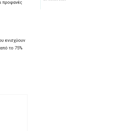
αι προφανές
ου ενισχύουν
 από το 75%