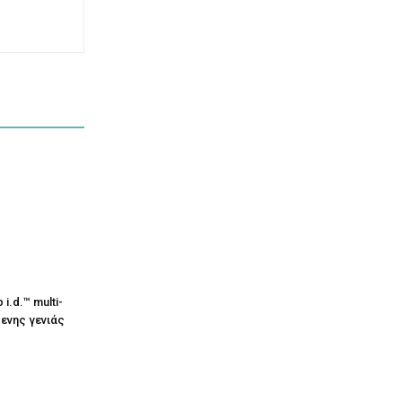
i.d.™ multi-
μενης γενιάς