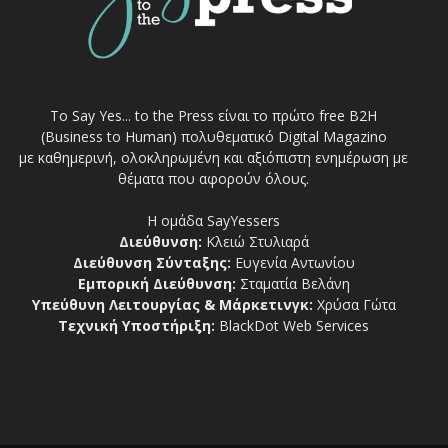
Το Say Yes... to the Press είναι το πρώτο free Β2Η
(Business to Human) πολυθεματικό Digital Magazino
με καθημερινή, ολοκληρωμένη και αξιόπιστη ενημέρωση με
θέματα που αφορούν όλους.
Η ομάδα SayYessers
Διεύθυνση:
Κλειώ Στυλιαρά
Διεύθυνση Σύνταξης:
Ευγενία Αντωνίου
Εμπορική Διεύθυνση:
Σταματία Βελάνη
Υπεύθυνη Λειτουργίας & Μάρκετινγκ:
Χρύσα Γώτα
Τεχνική Υποστήριξη:
BlackDot Web Services