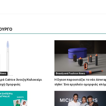
ΟΥΡΓΟ
 News
Beauty and Fashion News
ιρά Catrice Άνοιξη/Καλοκαίρι
Η Dyson παρουσιάζει το νέο Airwrap 
ποχή Ομορφιάς
styler: Ένα εργαλείο ομορφιάς επό