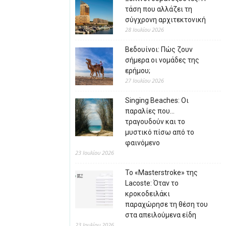
τάση που αλλάζει τη
σύγχρονη αρχιτεκτονική
28 Ιουλίου 2026
Βεδουίνοι: Πώς ζουν
σήμερα οι νομάδες της
ερήμου;
27 Ιουλίου 2026
Singing Beaches: Οι
παραλίες που…
τραγουδούν και το
μυστικό πίσω από το
φαινόμενο
23 Ιουλίου 2026
Το «Masterstroke» της
Lacoste: Όταν το
κροκοδειλάκι
παραχώρησε τη θέση του
στα απειλούμενα είδη
23 Ιουλίου 2026