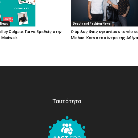
 News
Beauty and Fashion News
ll by Colgate: Για να βρεθείς στην
O όμιλος Φάις εγκαινίασε το νέο 
 Μadwalk
Michael Kors στο κέντρο της Αθήν
Ταυτότητα