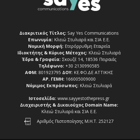
Διακριτικός Τίτλος:
Say Yes Communications
Επωνυμία:
Κλειώ Στυλιαρά και ΣΙΑ Ε.Ε.
Νομική Μορφή:
Ετερόρρυθμη Εταιρεία
Ιδιοκτήτης & Κύριος Μέτοχος:
Κλειώ Στυλιαρά
Έδρα & Γραφεία:
Σκουζέ 14, 18536 Πειραιάς
Τηλέφωνο:
+30 2130990585
ΑΦΜ:
801923795
ΔΟΥ:
ΚΕ.ΦΟ.ΔΕ ΑΤΤΙΚΗΣ
ΑΡ. ΓΕΜΗ:
166005009000
Νόμιμος Εκπρόσωπος:
Κλειώ Στυλιαρά
Ιστοσελίδα:
www.sayyestothepress.gr
Διαχειριστής & Δικαιούχος Domain Name:
Κλειώ Στυλιαρά και ΣΙΑ Ε.Ε.
Αριθμός Πιστοποίησης Μ.Η.Τ. 252127