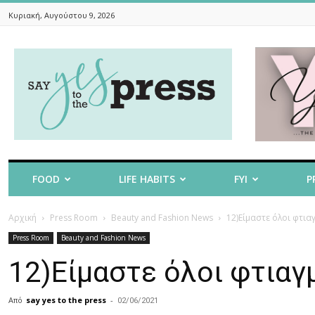
Κυριακή, Αυγούστου 9, 2026
Say
Yes
To
The
Press
FOOD
LIFE HABITS
FYI
P
Αρχική
Press Room
Beauty and Fashion News
12)Είμαστε όλοι φτια
Press Room
Beauty and Fashion News
12)Είμαστε όλοι φτιαγ
Από
say yes to the press
-
02/06/2021