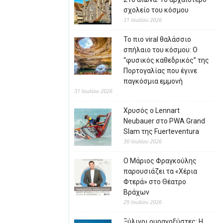
σχολείο του κόσμου
31 Ιουλίου 2026
Το πιο viral θαλάσσιο
σπήλαιο του κόσμου: Ο
“φυσικός καθεδρικός” της
Πορτογαλίας που έγινε
παγκόσμια εμμονή
31 Ιουλίου 2026
Χρυσός ο Lennart
Neubauer στο PWA Grand
Slam της Fuerteventura
30 Ιουλίου 2026
Ο Μάριος Φραγκούλης
παρουσιάζει τα «Χέρια
Φτερά» στο Θέατρο
Βράχων
29 Ιουλίου 2026
Ξύλινοι ουρανοξύστες: Η