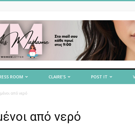
RESS ROOM
CLAIRE’S
POST IT
γμένοι από νερό
μένοι από νερό