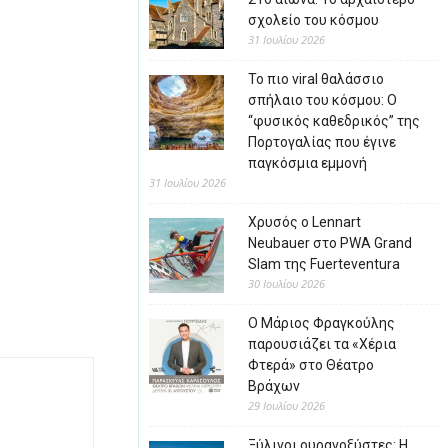
σχολείο του κόσμου
31 Ιουλίου 2026
Το πιο viral θαλάσσιο
σπήλαιο του κόσμου: Ο
“φυσικός καθεδρικός” της
Πορτογαλίας που έγινε
παγκόσμια εμμονή
31 Ιουλίου 2026
Χρυσός ο Lennart
Neubauer στο PWA Grand
Slam της Fuerteventura
30 Ιουλίου 2026
Ο Μάριος Φραγκούλης
παρουσιάζει τα «Χέρια
Φτερά» στο Θέατρο
Βράχων
29 Ιουλίου 2026
Ξύλινοι ουρανοξύστες: Η