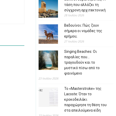
τάση που αλλάζει τη
σύγχρονη αρχιτεκτονική
28 Ιουλίου 2026
Βεδουίνοι: Πώς ζουν
σήμερα οι νομάδες της
ερήμου;
27 Ιουλίου 2026
Singing Beaches: Οι
παραλίες που…
τραγουδούν και το
μυστικό πίσω από το
φαινόμενο
23 Ιουλίου 2026
Το «Masterstroke» της
Lacoste: Όταν το
κροκοδειλάκι
παραχώρησε τη θέση του
στα απειλούμενα είδη
23 Ιουλίου 2026