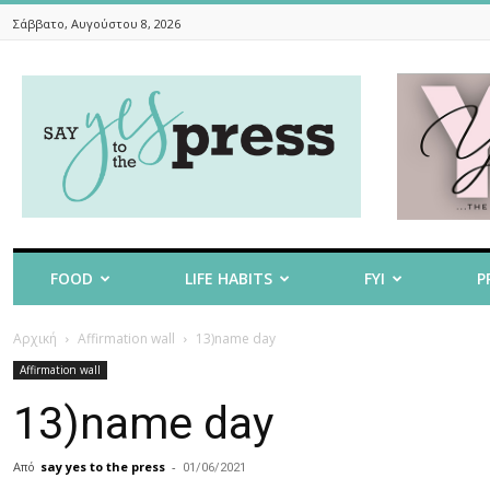
Σάββατο, Αυγούστου 8, 2026
Say
Yes
To
The
Press
FOOD
LIFE HABITS
FYI
P
Αρχική
Affirmation wall
13)name day
Affirmation wall
13)name day
Από
say yes to the press
-
01/06/2021