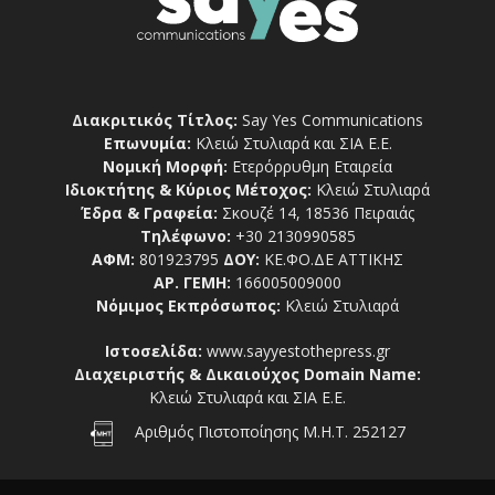
Διακριτικός Τίτλος:
Say Yes Communications
Επωνυμία:
Κλειώ Στυλιαρά και ΣΙΑ Ε.Ε.
Νομική Μορφή:
Ετερόρρυθμη Εταιρεία
Ιδιοκτήτης & Κύριος Μέτοχος:
Κλειώ Στυλιαρά
Έδρα & Γραφεία:
Σκουζέ 14, 18536 Πειραιάς
Τηλέφωνο:
+30 2130990585
ΑΦΜ:
801923795
ΔΟΥ:
ΚΕ.ΦΟ.ΔΕ ΑΤΤΙΚΗΣ
ΑΡ. ΓΕΜΗ:
166005009000
Νόμιμος Εκπρόσωπος:
Κλειώ Στυλιαρά
Ιστοσελίδα:
www.sayyestothepress.gr
Διαχειριστής & Δικαιούχος Domain Name:
Κλειώ Στυλιαρά και ΣΙΑ Ε.Ε.
Αριθμός Πιστοποίησης Μ.Η.Τ. 252127