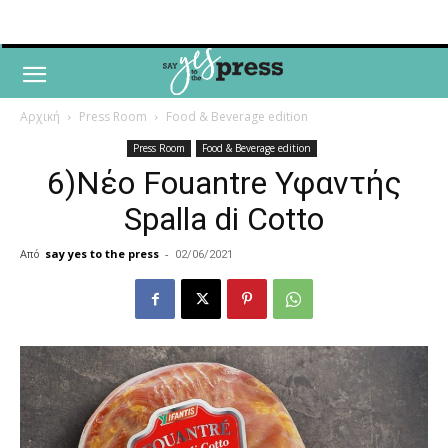
Αρχική
Press Room
Food & Beverage edition
Press Room
Food & Beverage edition
6)Νέο Fouantre Υφαντής
Spalla di Cotto
Από
say yes to the press
-
02/06/2021