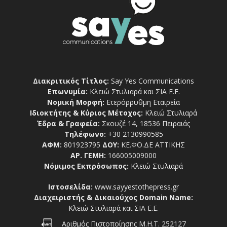
Διακριτικός Τίτλος:
Say Yes Communications
Επωνυμία:
Κλειώ Στυλιαρά και ΣΙΑ Ε.Ε.
Νομική Μορφή:
Ετερόρρυθμη Εταιρεία
Ιδιοκτήτης & Κύριος Μέτοχος:
Κλειώ Στυλιαρά
Έδρα & Γραφεία:
Σκουζέ 14, 18536 Πειραιάς
Τηλέφωνο:
+30 2130990585
ΑΦΜ:
801923795
ΔΟΥ:
ΚΕ.ΦΟ.ΔΕ ΑΤΤΙΚΗΣ
ΑΡ. ΓΕΜΗ:
166005009000
Νόμιμος Εκπρόσωπος:
Κλειώ Στυλιαρά
Ιστοσελίδα:
www.sayyestothepress.gr
Διαχειριστής & Δικαιούχος Domain Name:
Κλειώ Στυλιαρά και ΣΙΑ Ε.Ε.
Αριθμός Πιστοποίησης Μ.Η.Τ. 252127