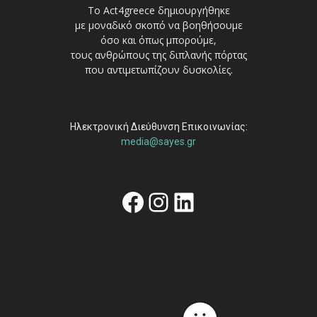
Το Act4greece δημιουργήθηκε
με μοναδικό σκοπό να βοηθήσουμε
όσο και όπως μπορούμε,
τους ανθρώπους της διπλανής πόρτας
που αντιμετωπίζουν δυσκολίες.
Ηλεκτρονική Διεύθυνση Επικοινωνίας:
media@sayes.gr
Facebook
Instagram
Linkedin