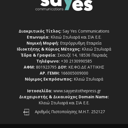
Διακριτικός Τίτλος:
Say Yes Communications
Επωνυμία:
Κλειώ Στυλιαρά και ΣΙΑ Ε.Ε.
Νομική Μορφή:
Ετερόρρυθμη Εταιρεία
Ιδιοκτήτης & Κύριος Μέτοχος:
Κλειώ Στυλιαρά
Έδρα & Γραφεία:
Σκουζέ 14, 18536 Πειραιάς
Τηλέφωνο:
+30 2130990585
ΑΦΜ:
801923795
ΔΟΥ:
ΚΕ.ΦΟ.ΔΕ ΑΤΤΙΚΗΣ
ΑΡ. ΓΕΜΗ:
166005009000
Νόμιμος Εκπρόσωπος:
Κλειώ Στυλιαρά
Ιστοσελίδα:
www.sayyestothepress.gr
Διαχειριστής & Δικαιούχος Domain Name:
Κλειώ Στυλιαρά και ΣΙΑ Ε.Ε.
Αριθμός Πιστοποίησης Μ.Η.Τ. 252127