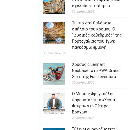
σχολείο του κόσμου
31 Ιουλίου 2026
Το πιο viral θαλάσσιο
σπήλαιο του κόσμου: Ο
“φυσικός καθεδρικός” της
Πορτογαλίας που έγινε
παγκόσμια εμμονή
31 Ιουλίου 2026
Χρυσός ο Lennart
Neubauer στο PWA Grand
Slam της Fuerteventura
30 Ιουλίου 2026
Ο Μάριος Φραγκούλης
παρουσιάζει τα «Χέρια
Φτερά» στο Θέατρο
Βράχων
29 Ιουλίου 2026
Ξύλινοι ουρανοξύστες: Η