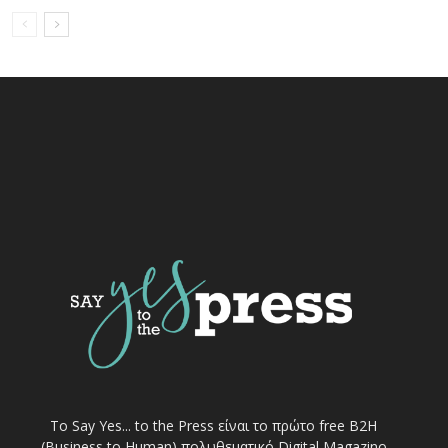
Το Say Yes... to the Press είναι το πρώτο free Β2Η
(Business to Human) πολυθεματικό Digital Magazino