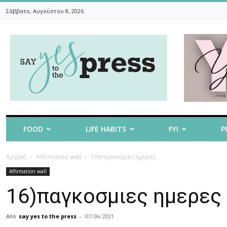
Σάββατο, Αυγούστου 8, 2026
Say
Yes
To
The
Press
FOOD
LIFE HABITS
FYI
P
Αρχική
Affirmation wall
16)παγκοσμιες ημερες
Affirmation wall
16)παγκοσμιες ημερες
Από
say yes to the press
-
07/06/2021