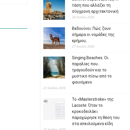
τάση που αλλάζει τη
σύγχρονη αρχιτεκτονική
28 Ιουλίου 2026
Βεδουίνοι: Πώς ζουν
σήμερα οι νομάδες της
ερήμου;
27 Ιουλίου 2026
Singing Beaches: Οι
παραλίες που…
τραγουδούν και το
μυστικό πίσω από το
φαινόμενο
23 Ιουλίου 2026
Το «Masterstroke» της
Lacoste: Όταν το
κροκοδειλάκι
παραχώρησε τη θέση του
στα απειλούμενα είδη
23 Ιουλίου 2026