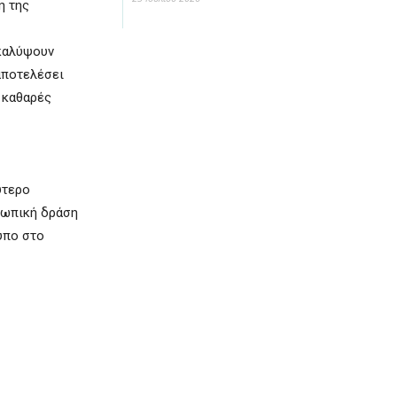
η της
ακαλύψουν
αποτελέσει
 καθαρές
ύτερο
σωπική δράση
υπο στο