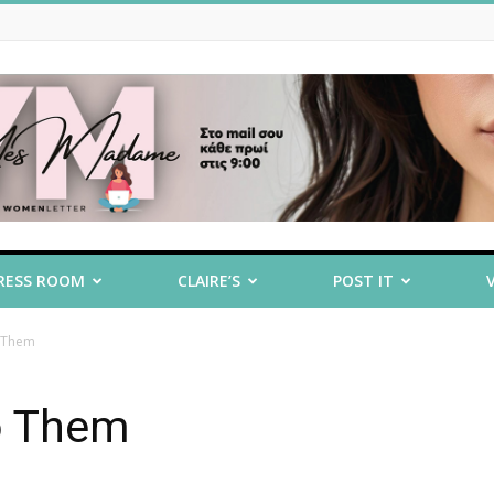
RESS ROOM
CLAIRE’S
POST IT
o Them
o Them