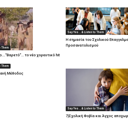
Say Yes ...& Listen to Them
Η σημασία του Σχολικού Επαγγελμ
Προσανατολισμού
to Them
ο….“Βαρετό”… το νέο χορευτικό hit
to Them
ιανή Μέθοδος
Say Yes ...& Listen to Them
7)Σχολική Φοβία και Άγχος αποχω