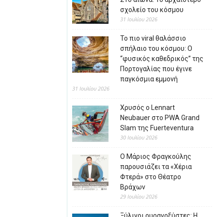
σχολείο του κόσμου
31 Ιουλίου 2026
Το πιο viral θαλάσσιο
σπήλαιο του κόσμου: Ο
“φυσικός καθεδρικός” της
Πορτογαλίας που έγινε
παγκόσμια εμμονή
31 Ιουλίου 2026
Χρυσός ο Lennart
Neubauer στο PWA Grand
Slam της Fuerteventura
30 Ιουλίου 2026
Ο Μάριος Φραγκούλης
παρουσιάζει τα «Χέρια
Φτερά» στο Θέατρο
Βράχων
29 Ιουλίου 2026
Ξύλινοι ουρανοξύστες: Η