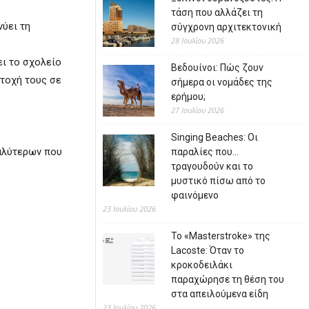
τάση που αλλάζει τη
νύει τη
σύγχρονη αρχιτεκτονική
28 Ιουλίου 2026
ει το σχολείο
Βεδουίνοι: Πώς ζουν
ετοχή τους σε
σήμερα οι νομάδες της
ερήμου;
27 Ιουλίου 2026
Singing Beaches: Οι
γαλύτερων που
παραλίες που…
τραγουδούν και το
μυστικό πίσω από το
φαινόμενο
23 Ιουλίου 2026
Το «Masterstroke» της
Lacoste: Όταν το
κροκοδειλάκι
παραχώρησε τη θέση του
στα απειλούμενα είδη
23 Ιουλίου 2026