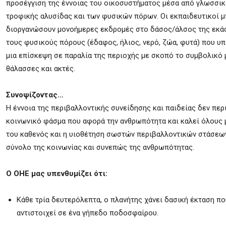
προσέγγιση της έννοιας του οικοσυστήματος μέσα από γλωσσικ
τροφικής αλυσίδας και των φυσικών πόρων. Οι εκπαιδευτικοί 
διοργανώσουν μονοήμερες εκδρομές στο δάσος/άλσος της εκάστ
τους φυσικούς πόρους (έδαφος, ήλιος, νερό, ζώα, φυτά) που υπ
μια επίσκεψη σε παραλία της περιοχής με σκοπό το συμβολικό 
θάλασσες και ακτές.
Συνοψίζοντας…
Η έννοια της περιβαλλοντικής συνείδησης και παιδείας δεν περ
κοινωνικό φάσμα που αφορά την ανθρωπότητα και καλεί όλους 
του καθενός και η υιοθέτηση σωστών περιβαλλοντικών στάσεων 
σύνολο της κοινωνίας και συνεπώς της ανθρωπότητας.
Ο ΟΗΕ μας υπενθυμίζει ότι:
Κάθε τρία δευτερόλεπτα, ο πλανήτης χάνει δασική έκταση πο
αντιστοιχεί σε ένα γήπεδο ποδοσφαίρου.