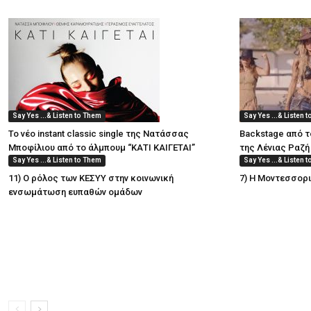
Say Yes ...& Listen to Them
Say Yes ...& Listen 
Το νέο instant classic single της Νατάσσας
Backstage από τ
Μποφίλιου από το άλμπουμ “ΚΑΤΙ ΚΑΙΓΕΤΑΙ”
της Λένιας Ραζή
Say Yes ...& Listen to Them
Say Yes ...& Listen 
11) Ο ρόλος των ΚΕΣΥΥ στην κοινωνική
7) Η Μοντεσσορ
ενσωμάτωση ευπαθών ομάδων