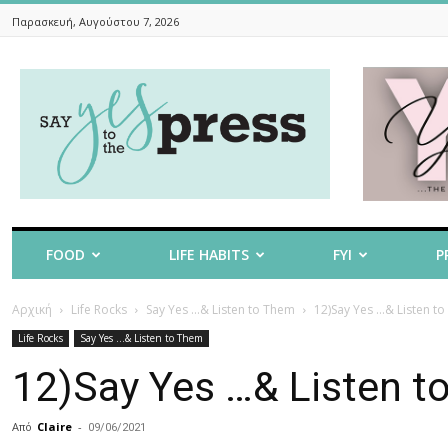
Παρασκευή, Αυγούστου 7, 2026
Say
Yes
To
The
Press
FOOD
LIFE HABITS
FYI
P
Αρχική
Life Rocks
Say Yes ...& Listen to Them
12)Say Yes …& Listen t
Life Rocks
Say Yes ...& Listen to Them
12)Say Yes …& Listen t
Από
Claire
-
09/06/2021