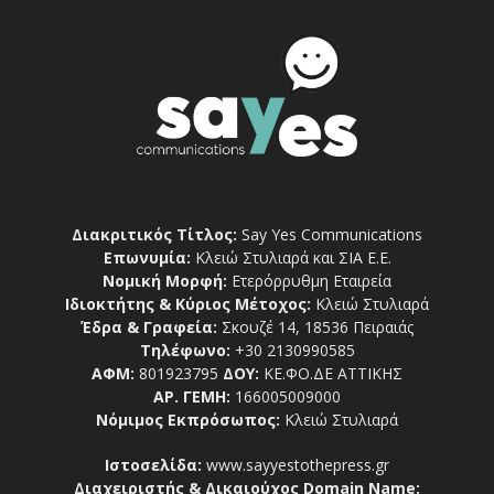
Διακριτικός Τίτλος:
Say Yes Communications
Επωνυμία:
Κλειώ Στυλιαρά και ΣΙΑ Ε.Ε.
Νομική Μορφή:
Ετερόρρυθμη Εταιρεία
Ιδιοκτήτης & Κύριος Μέτοχος:
Κλειώ Στυλιαρά
Έδρα & Γραφεία:
Σκουζέ 14, 18536 Πειραιάς
Τηλέφωνο:
+30 2130990585
ΑΦΜ:
801923795
ΔΟΥ:
ΚΕ.ΦΟ.ΔΕ ΑΤΤΙΚΗΣ
ΑΡ. ΓΕΜΗ:
166005009000
Νόμιμος Εκπρόσωπος:
Κλειώ Στυλιαρά
Ιστοσελίδα:
www.sayyestothepress.gr
Διαχειριστής & Δικαιούχος Domain Name: