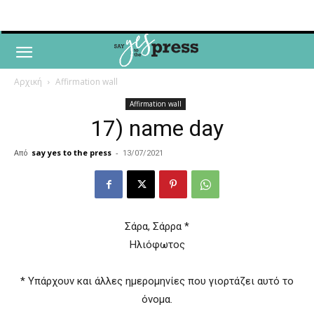
Αρχική
Affirmation wall
Affirmation wall
17) name day
Από
say yes to the press
-
13/07/2021
Σάρα, Σάρρα *
Ηλιόφωτος
* Υπάρχουν και άλλες ημερομηνίες που γιορτάζει αυτό το
όνομα.