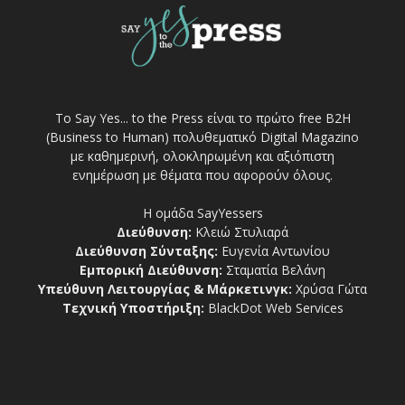
Το Say Yes... to the Press είναι το πρώτο free Β2Η
(Business to Human) πολυθεματικό Digital Magazino
με καθημερινή, ολοκληρωμένη και αξιόπιστη
ενημέρωση με θέματα που αφορούν όλους.
Η ομάδα SayYessers
Διεύθυνση:
Κλειώ Στυλιαρά
Διεύθυνση Σύνταξης:
Ευγενία Αντωνίου
Εμπορική Διεύθυνση:
Σταματία Βελάνη
Υπεύθυνη Λειτουργίας & Μάρκετινγκ:
Χρύσα Γώτα
Τεχνική Υποστήριξη:
BlackDot Web Services