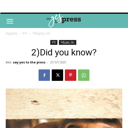
Αρχική
FYI
Ήξερες ότι
FYI
Ήξερες ότι
2)Did you know?
Από
say yes to the press
-
27/07/2021