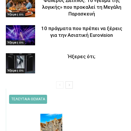
Φανερός Δείπνος: Το «γεύμα της
λογικής» που προκαλεί τη Μεγάλη
Παρασκευή
Ήξερες ότι
10 πράγματα που πρέπει να ξέρεις
για την Ασιατική Eurovision
Ήξερες ότι
Ήξερες ότι;
Ήξερες ότι
ΤΕΛΕΥΤΑΙΑ ΘΕΜΑΤΑ