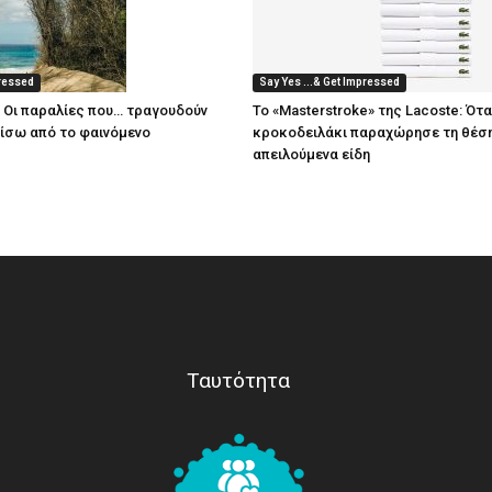
pressed
Say Yes ...& Get Impressed
: Οι παραλίες που… τραγουδούν
Το «Masterstroke» της Lacoste: Ότα
πίσω από το φαινόμενο
κροκοδειλάκι παραχώρησε τη θέση
απειλούμενα είδη
Ταυτότητα