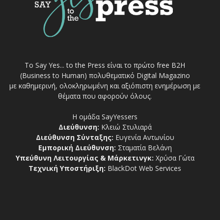
Το Say Yes... to the Press είναι το πρώτο free Β2Η
(Business to Human) πολυθεματικό Digital Magazino
με καθημερινή, ολοκληρωμένη και αξιόπιστη ενημέρωση με
θέματα που αφορούν όλους.
Η ομάδα SayYessers
Διεύθυνση:
Κλειώ Στυλιαρά
Διεύθυνση Σύνταξης:
Ευγενία Αντωνίου
Εμπορική Διεύθυνση:
Σταματία Βελάνη
Υπεύθυνη Λειτουργίας & Μάρκετινγκ:
Χρύσα Γώτα
Τεχνική Υποστήριξη:
BlackDot Web Services