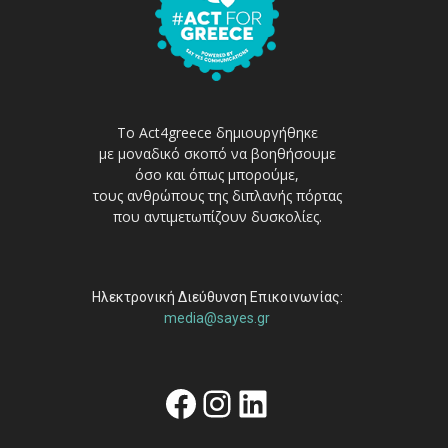
Το Act4greece δημιουργήθηκε
με μοναδικό σκοπό να βοηθήσουμε
όσο και όπως μπορούμε,
τους ανθρώπους της διπλανής πόρτας
που αντιμετωπίζουν δυσκολίες.
Ηλεκτρονική Διεύθυνση Επικοινωνίας:
media@sayes.gr
Facebook
Instagram
Linkedin