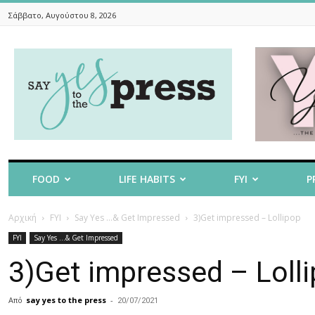
Σάββατο, Αυγούστου 8, 2026
Say
Yes
To
The
Press
FOOD
LIFE HABITS
FYI
P
Αρχική
FYI
Say Yes ...& Get Impressed
3)Get impressed – Lollipop
FYI
Say Yes ...& Get Impressed
3)Get impressed – Loll
Από
say yes to the press
-
20/07/2021