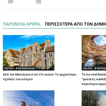
ΠΑΡΟΜΟΙΑ ΑΡΘΡΑ
ΠΕΡΙΣΣΟΤΕΡΑ ΑΠΟ ΤΟΝ ΔΗΜΙ
Say Yes ...& Get Impressed
Say Yes ...& Get Im
Από τον Μεσαίωνα στον 21ο αιώνα: Το αρχαιότερο
Το πιο viral θαλ
σχολείο του κόσμου
“φυσικός καθεδρ
παγκόσμια εμμο