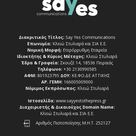
Διακριτικός Τίτλος:
Say Yes Communications
Επωνυμία:
Κλειώ Στυλιαρά και ΣΙΑ Ε.Ε.
Νομική Μορφή:
Ετερόρρυθμη Εταιρεία
Ιδιοκτήτης & Κύριος Μέτοχος:
Κλειώ Στυλιαρά
Έδρα & Γραφεία:
Σκουζέ 14, 18536 Πειραιάς
Τηλέφωνο:
+30 2130990585
ΑΦΜ:
801923795
ΔΟΥ:
ΚΕ.ΦΟ.ΔΕ ΑΤΤΙΚΗΣ
ΑΡ. ΓΕΜΗ:
166005009000
Νόμιμος Εκπρόσωπος:
Κλειώ Στυλιαρά
Ιστοσελίδα:
www.sayyestothepress.gr
Διαχειριστής & Δικαιούχος Domain Name:
Κλειώ Στυλιαρά και ΣΙΑ Ε.Ε.
Αριθμός Πιστοποίησης Μ.Η.Τ. 252127