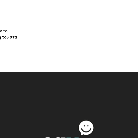
ν το
 του στα