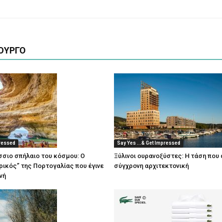
ΟΥΡΓΟ
pressed
Say Yes ...& Get Impressed
άσσιο σπήλαιο του κόσμου: Ο
Ξύλινοι ουρανοξύστες: Η τάση που 
ικός” της Πορτογαλίας που έγινε
σύγχρονη αρχιτεκτονική
νή