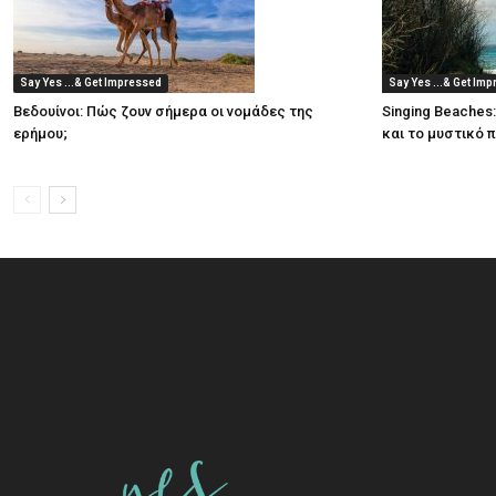
Say Yes ...& Get Impressed
Say Yes ...& Get Im
Βεδουίνοι: Πώς ζουν σήμερα οι νομάδες της
Singing Beaches
ερήμου;
και το μυστικό 