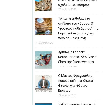
σχολείο του κόσμου
31 Ιουλίου 2026
Το πιο viral θαλάσσιο
σπήλαιο του κόσμου: Ο
“φυσικός καθεδρικός” της
Πορτογαλίας που έγινε
παγκόσμια εμμονή
31 Ιουλίου 2026
Χρυσός ο Lennart
Neubauer στο PWA Grand
Slam της Fuerteventura
30 Ιουλίου 2026
Ο Μάριος Φραγκούλης
παρουσιάζει τα «Χέρια
Φτερά» στο Θέατρο
Βράχων
29 Ιουλίου 2026
Ξύλινοι ουρανοξύστες: Η