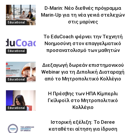
D-Marin: Νέο διεθνές πρόγραμμα
Marin-Up για τη νέα γενιά στελεχών
στις μαρίνες
Educational
Το EduCoach φέρνει την Τεχνητή
Νοημοσύνη στον επαγγελματικό
προσανατολισμό των μαθητών
Educational
Διεξαγωγή δωρεάν επιστημονικού
Webinar για τη Διπολική Διαταραχή
από το Μητροπολιτικό Κολλέγιο
Educational
Η Πρέσβης των ΗΠΑ Κίμπερλι
Γκίλφοϊλ στο Μητροπολιτικό
Κολλέγιο
Educational
Ιστορική εξέλιξη: Το Deree
καταθέτει αίτηση για ίδρυση