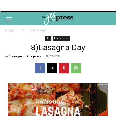
Αρχική
FYI
Educational
FYI
Educational
8)Lasagna Day
Από
say yes to the press
-
29/07/2021