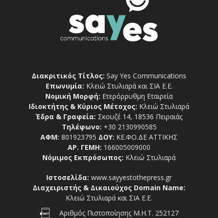
Διακριτικός Τίτλος:
Say Yes Communications
Επωνυμία:
Κλειώ Στυλιαρά και ΣΙΑ Ε.Ε.
Νομική Μορφή:
Ετερόρρυθμη Εταιρεία
Ιδιοκτήτης & Κύριος Μέτοχος:
Κλειώ Στυλιαρά
Έδρα & Γραφεία:
Σκουζέ 14, 18536 Πειραιάς
Τηλέφωνο:
+30 2130990585
ΑΦΜ:
801923795
ΔΟΥ:
ΚΕ.ΦΟ.ΔΕ ΑΤΤΙΚΗΣ
ΑΡ. ΓΕΜΗ:
166005009000
Νόμιμος Εκπρόσωπος:
Κλειώ Στυλιαρά
Ιστοσελίδα:
www.sayyestothepress.gr
Διαχειριστής & Δικαιούχος Domain Name:
Κλειώ Στυλιαρά και ΣΙΑ Ε.Ε.
Αριθμός Πιστοποίησης Μ.Η.Τ. 252127