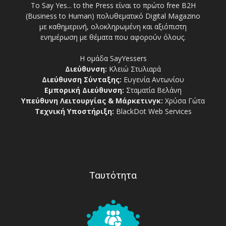
Το Say Yes... to the Press είναι το πρώτο free Β2Η
(Business to Human) πολυθεματικό Digital Magazino
με καθημερινή, ολοκληρωμένη και αξιόπιστη
ενημέρωση με θέματα που αφορούν όλους.
Η ομάδα SayYessers
Διεύθυνση:
Κλειώ Στυλιαρά
Διεύθυνση Σύνταξης:
Ευγενία Αντωνίου
Εμπορική Διεύθυνση:
Σταματία Βελάνη
Υπεύθυνη Λειτουργίας & Μάρκετινγκ:
Χρύσα Γώτα
Τεχνική Υποστήριξη:
BlackDot Web Services
Ταυτότητα