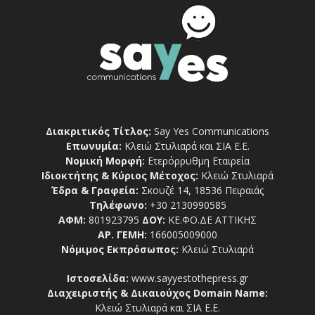
Διακριτικός Τίτλος:
Say Yes Communications
Επωνυμία:
Κλειώ Στυλιαρά και ΣΙΑ Ε.Ε.
Νομική Μορφή:
Ετερόρρυθμη Εταιρεία
Ιδιοκτήτης & Κύριος Μέτοχος:
Κλειώ Στυλιαρά
Έδρα & Γραφεία:
Σκουζέ 14, 18536 Πειραιάς
Τηλέφωνο:
+30 2130990585
ΑΦΜ:
801923795
ΔΟΥ:
ΚΕ.ΦΟ.ΔΕ ΑΤΤΙΚΗΣ
ΑΡ. ΓΕΜΗ:
166005009000
Νόμιμος Εκπρόσωπος:
Κλειώ Στυλιαρά
Ιστοσελίδα:
www.sayyestothepress.gr
Διαχειριστής & Δικαιούχος Domain Name:
Κλειώ Στυλιαρά και ΣΙΑ Ε.Ε.