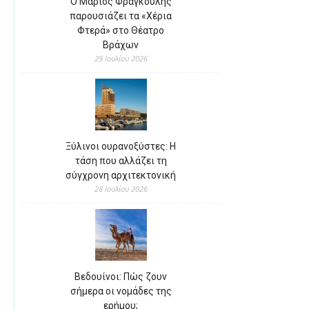
Ο Μάριος Φραγκούλης
παρουσιάζει τα «Χέρια
Φτερά» στο Θέατρο
Βράχων
29 Ιουλίου 2026
Ξύλινοι ουρανοξύστες: Η
τάση που αλλάζει τη
σύγχρονη αρχιτεκτονική
28 Ιουλίου 2026
Βεδουίνοι: Πώς ζουν
σήμερα οι νομάδες της
ερήμου;