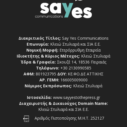
Διακριτικός Τίτλος:
Say Yes Communications
Επωνυμία:
Κλειώ Στυλιαρά και ΣΙΑ Ε.Ε.
Νομική Μορφή:
Ετερόρρυθμη Εταιρεία
Ιδιοκτήτης & Κύριος Μέτοχος:
Κλειώ Στυλιαρά
Έδρα & Γραφεία:
Σκουζέ 14, 18536 Πειραιάς
Τηλέφωνο:
+30 2130990585
ΑΦΜ:
801923795
ΔΟΥ:
ΚΕ.ΦΟ.ΔΕ ΑΤΤΙΚΗΣ
ΑΡ. ΓΕΜΗ:
166005009000
Νόμιμος Εκπρόσωπος:
Κλειώ Στυλιαρά
Ιστοσελίδα:
www.sayyestothepress.gr
Διαχειριστής & Δικαιούχος Domain Name:
Κλειώ Στυλιαρά και ΣΙΑ Ε.Ε.
Αριθμός Πιστοποίησης Μ.Η.Τ. 252127