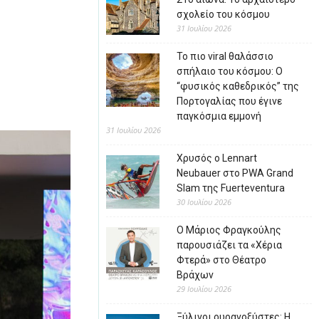
σχολείο του κόσμου
31 Ιουλίου 2026
Το πιο viral θαλάσσιο
σπήλαιο του κόσμου: Ο
“φυσικός καθεδρικός” της
Πορτογαλίας που έγινε
παγκόσμια εμμονή
31 Ιουλίου 2026
Χρυσός ο Lennart
Neubauer στο PWA Grand
Slam της Fuerteventura
30 Ιουλίου 2026
Ο Μάριος Φραγκούλης
παρουσιάζει τα «Χέρια
Φτερά» στο Θέατρο
Βράχων
29 Ιουλίου 2026
Ξύλινοι ουρανοξύστες: Η