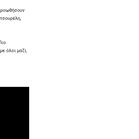
 προωθήσουν
υτσουρέλη,
Πιο
με όλοι μαζί,