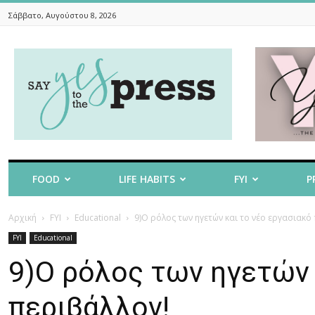
Σάββατο, Αυγούστου 8, 2026
Say
Yes
To
The
Press
FOOD
LIFE HABITS
FYI
P
Αρχική
FYI
Educational
9)Ο ρόλος των ηγετών και το νέο εργασιακό
FYI
Educational
9)Ο ρόλος των ηγετών 
περιβάλλον!