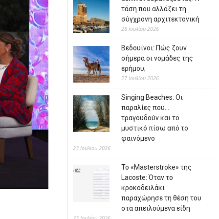
τάση που αλλάζει τη
σύγχρονη αρχιτεκτονική
28 Ιουλίου 2026
Βεδουίνοι: Πώς ζουν
σήμερα οι νομάδες της
ερήμου;
27 Ιουλίου 2026
Singing Beaches: Οι
παραλίες που…
τραγουδούν και το
μυστικό πίσω από το
φαινόμενο
23 Ιουλίου 2026
Το «Masterstroke» της
Lacoste: Όταν το
κροκοδειλάκι
παραχώρησε τη θέση του
στα απειλούμενα είδη
23 Ιουλίου 2026