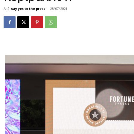
Από
say yes to the press
-
28/07/2021