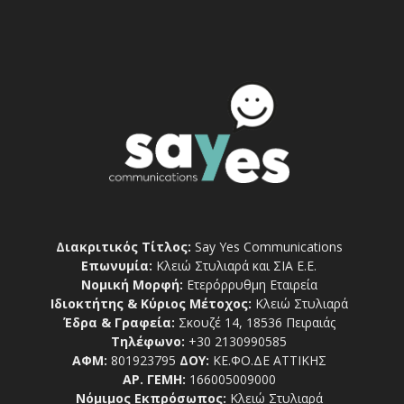
Διακριτικός Τίτλος:
Say Yes Communications
Επωνυμία:
Κλειώ Στυλιαρά και ΣΙΑ Ε.Ε.
Νομική Μορφή:
Ετερόρρυθμη Εταιρεία
Ιδιοκτήτης & Κύριος Μέτοχος:
Κλειώ Στυλιαρά
Έδρα & Γραφεία:
Σκουζέ 14, 18536 Πειραιάς
Τηλέφωνο:
+30 2130990585
ΑΦΜ:
801923795
ΔΟΥ:
ΚΕ.ΦΟ.ΔΕ ΑΤΤΙΚΗΣ
ΑΡ. ΓΕΜΗ:
166005009000
Νόμιμος Εκπρόσωπος:
Κλειώ Στυλιαρά