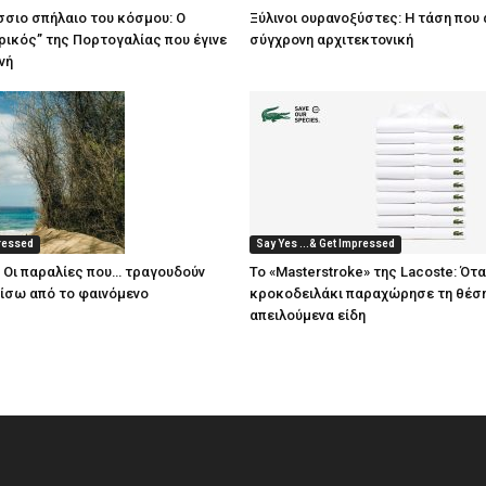
άσσιο σπήλαιο του κόσμου: Ο
Ξύλινοι ουρανοξύστες: Η τάση που 
ικός” της Πορτογαλίας που έγινε
σύγχρονη αρχιτεκτονική
νή
pressed
Say Yes ...& Get Impressed
: Οι παραλίες που… τραγουδούν
Το «Masterstroke» της Lacoste: Ότα
πίσω από το φαινόμενο
κροκοδειλάκι παραχώρησε τη θέση
απειλούμενα είδη