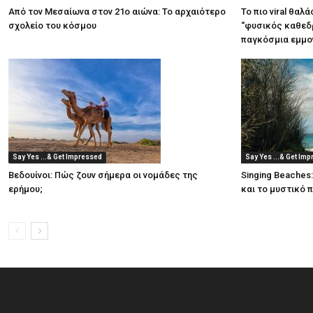
Από τον Μεσαίωνα στον 21ο αιώνα: Το αρχαιότερο
Το πιο viral θαλ
σχολείο του κόσμου
“φυσικός καθεδρ
παγκόσμια εμμο
Say Yes ...& Get Impressed
Say Yes ...& Get Im
Βεδουίνοι: Πώς ζουν σήμερα οι νομάδες της
Singing Beaches
ερήμου;
και το μυστικό 