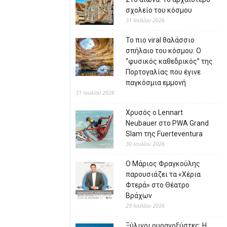
σχολείο του κόσμου
31 Ιουλίου 2026
Το πιο viral θαλάσσιο
σπήλαιο του κόσμου: Ο
“φυσικός καθεδρικός” της
Πορτογαλίας που έγινε
παγκόσμια εμμονή
31 Ιουλίου 2026
Χρυσός ο Lennart
Neubauer στο PWA Grand
Slam της Fuerteventura
30 Ιουλίου 2026
Ο Μάριος Φραγκούλης
παρουσιάζει τα «Χέρια
Φτερά» στο Θέατρο
Βράχων
29 Ιουλίου 2026
Ξύλινοι ουρανοξύστες: Η