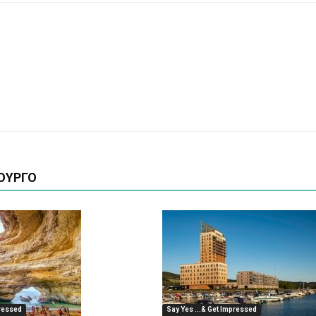
ΟΥΡΓΟ
pressed
Say Yes ...& Get Impressed