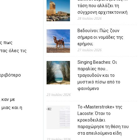
τάση που αλλάζει τη
σύγχρονη αρχιτεκτονική
28 Ιουλίου 2026
Βεδουίνοι: Πώς ζουν
σήμερα οι νομάδες της
ός πως
ερήμου;
27 Ιουλίου 2026
τας όλες τις
Singing Beaches: Οι
παραλίες που…
ακριβότερο
τραγουδούν και το
μυστικό πίσω από το
φαινόμενο
23 Ιουλίου 2026
 καν με
Το «Masterstroke» της
μιας και η
Lacoste: Όταν το
κροκοδειλάκι
παραχώρησε τη θέση του
στα απειλούμενα είδη
23 Ιουλίου 2026