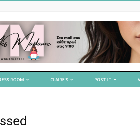
RESS ROOM
CLAIRE’S
POST IT
essed