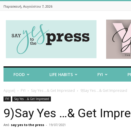
Παρασκευή, Αυγούστου 7, 2026
Say
Yes
To
The
Press
FOOD
LIFE HABITS
FYI
P
Αρχική
FYI
Say Yes ...& Get Impressed
9)Say Yes …& Get Impressed
FYI
Say Yes ...& Get Impressed
9)Say Yes …& Get Impr
Από
say yes to the press
-
19/07/2021