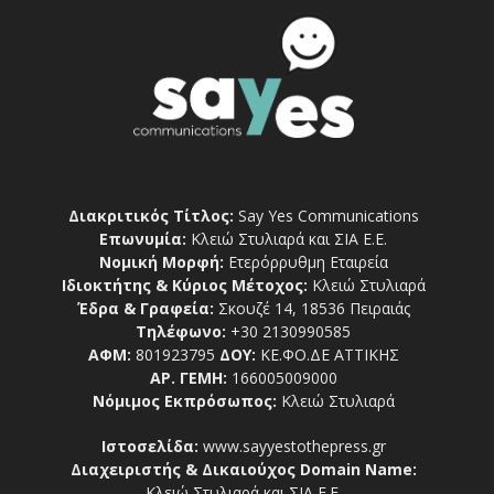
Διακριτικός Τίτλος:
Say Yes Communications
Επωνυμία:
Κλειώ Στυλιαρά και ΣΙΑ Ε.Ε.
Νομική Μορφή:
Ετερόρρυθμη Εταιρεία
Ιδιοκτήτης & Κύριος Μέτοχος:
Κλειώ Στυλιαρά
Έδρα & Γραφεία:
Σκουζέ 14, 18536 Πειραιάς
Τηλέφωνο:
+30 2130990585
ΑΦΜ:
801923795
ΔΟΥ:
ΚΕ.ΦΟ.ΔΕ ΑΤΤΙΚΗΣ
ΑΡ. ΓΕΜΗ:
166005009000
Νόμιμος Εκπρόσωπος:
Κλειώ Στυλιαρά
Ιστοσελίδα:
www.sayyestothepress.gr
Διαχειριστής & Δικαιούχος Domain Name:
Κλειώ Στυλιαρά και ΣΙΑ Ε.Ε.