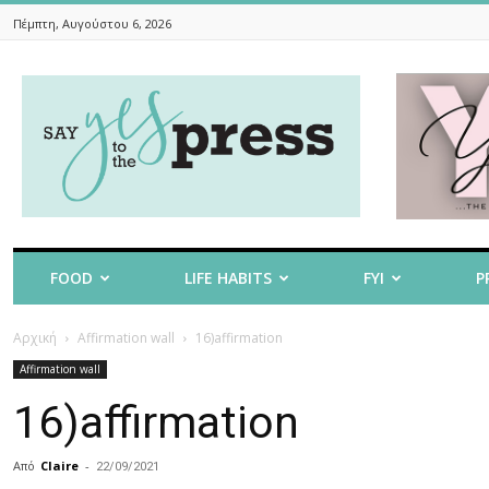
Πέμπτη, Αυγούστου 6, 2026
Say
Yes
To
The
Press
FOOD
LIFE HABITS
FYI
P
Αρχική
Affirmation wall
16)affirmation
Affirmation wall
16)affirmation
Από
Claire
-
22/09/2021