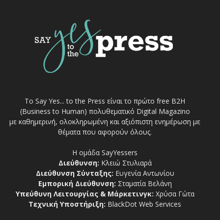
Το Say Yes... to the Press είναι το πρώτο free Β2Η
(Business to Human) πολυθεματικό Digital Magazino
με καθημερινή, ολοκληρωμένη και αξιόπιστη ενημέρωση με
θέματα που αφορούν όλους.
Η ομάδα SayYessers
Διεύθυνση:
Κλειώ Στυλιαρά
Διεύθυνση Σύνταξης:
Ευγενία Αντωνίου
Εμπορική Διεύθυνση:
Σταματία Βελάνη
Υπεύθυνη Λειτουργίας & Μάρκετινγκ:
Χρύσα Γώτα
Τεχνική Υποστήριξη:
BlackDot Web Services