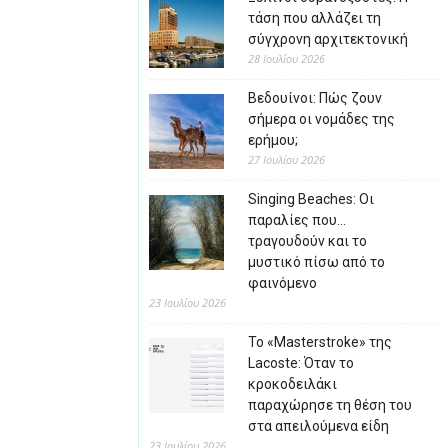
τάση που αλλάζει τη
σύγχρονη αρχιτεκτονική
28 Ιουλίου 2026
Βεδουίνοι: Πώς ζουν
σήμερα οι νομάδες της
ερήμου;
27 Ιουλίου 2026
Singing Beaches: Οι
παραλίες που…
τραγουδούν και το
μυστικό πίσω από το
φαινόμενο
23 Ιουλίου 2026
Το «Masterstroke» της
Lacoste: Όταν το
κροκοδειλάκι
παραχώρησε τη θέση του
στα απειλούμενα είδη
23 Ιουλίου 2026