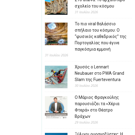
σχολείο του κόσμου
31 Ιουλίου 2026
Το πιο viral θαλάσσιο
σπήλαιο του κόσμου: Ο
“φυσικός καθεδρικός” της
Πορτογαλίας που έγινε
παγκόσμια εμμονή
31 Ιουλίου 2026
Χρυσός ο Lennart
Neubauer στο PWA Grand
Slam της Fuerteventura
30 Ιουλίου 2026
Ο Μάριος Φραγκούλης
παρουσιάζει τα «Χέρια
Φτερά» στο Θέατρο
Βράχων
29 Ιουλίου 2026
Ξύλινοι ουρανοξύστες: Η