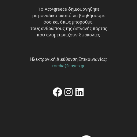
Το Act4greece δημιουργήθηκε
με μοναδικό σκοπό να βοηθήσουμε
όσο και όπως μπορούμε,
τους ανθρώπους της διπλανής πόρτας
που αντιμετωπίζουν δυσκολίες.
Ηλεκτρονική Διεύθυνση Επικοινωνίας:
media@sayes.gr
Facebook
Instagram
Linkedin