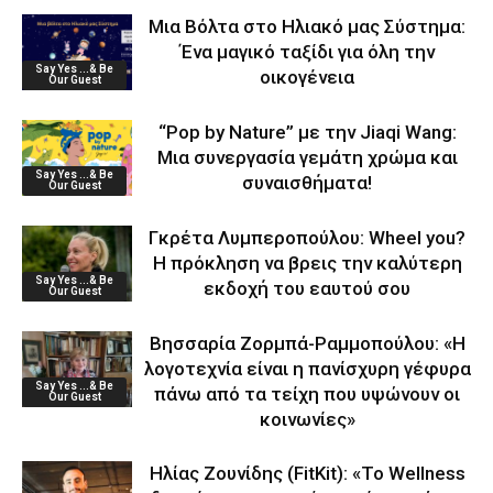
Μια Βόλτα στο Ηλιακό μας Σύστημα:
Ένα μαγικό ταξίδι για όλη την
Say Yes ...& Be
οικογένεια
Our Guest
“Pop by Nature” με την Jiaqi Wang:
Μια συνεργασία γεμάτη χρώμα και
Say Yes ...& Be
συναισθήματα!
Our Guest
Γκρέτα Λυμπεροπούλου: Wheel you?
Η πρόκληση να βρεις την καλύτερη
Say Yes ...& Be
εκδοχή του εαυτού σου
Our Guest
Βησσαρία Ζορμπά-Ραμμοπούλου: «Η
λογοτεχνία είναι η πανίσχυρη γέφυρα
Say Yes ...& Be
πάνω από τα τείχη που υψώνουν οι
Our Guest
κοινωνίες»
Ηλίας Ζουνίδης (FitKit): «Το Wellness