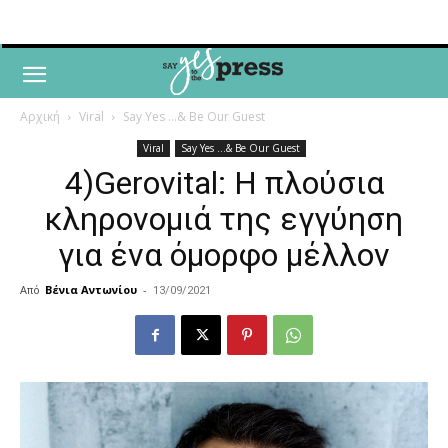
Αρχική
Viral
Say Yes ...& Be Our Guest
Viral
Say Yes ...& Be Our Guest
4)Gerovital: Η πλούσια
κληρονομιά της εγγύηση
για ένα όμορφο μέλλον
Από
Βένια Αντωνίου
-
13/09/2021