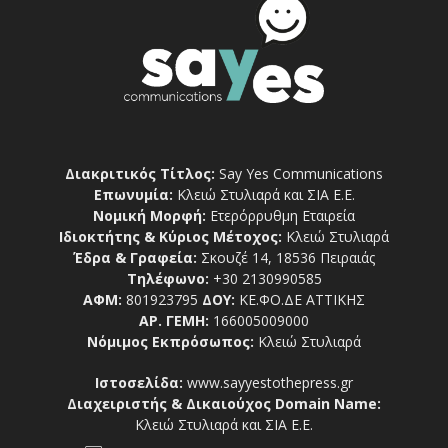
Διακριτικός Τίτλος:
Say Yes Communications
Επωνυμία:
Κλειώ Στυλιαρά και ΣΙΑ Ε.Ε.
Νομική Μορφή:
Ετερόρρυθμη Εταιρεία
Ιδιοκτήτης & Κύριος Μέτοχος:
Κλειώ Στυλιαρά
Έδρα & Γραφεία:
Σκουζέ 14, 18536 Πειραιάς
Τηλέφωνο:
+30 2130990585
ΑΦΜ:
801923795
ΔΟΥ:
ΚΕ.ΦΟ.ΔΕ ΑΤΤΙΚΗΣ
ΑΡ. ΓΕΜΗ:
166005009000
Νόμιμος Εκπρόσωπος:
Κλειώ Στυλιαρά
Ιστοσελίδα:
www.sayyestothepress.gr
Διαχειριστής & Δικαιούχος Domain Name:
Κλειώ Στυλιαρά και ΣΙΑ Ε.Ε.