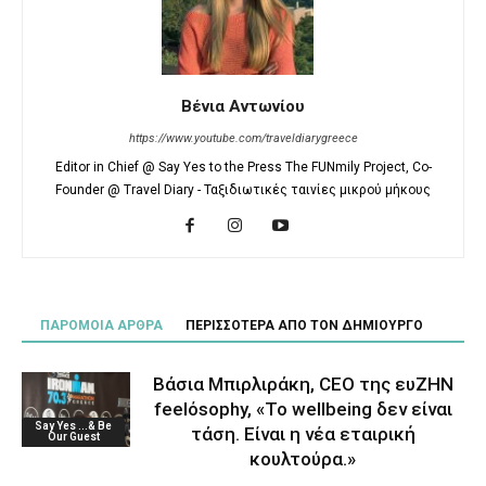
Βένια Αντωνίου
https://www.youtube.com/traveldiarygreece
Editor in Chief @ Say Yes to the Press The FUNmily Project, Co-
Founder @ Travel Diary - Ταξιδιωτικές ταινίες μικρού μήκους
ΠΑΡΟΜΟΙΑ ΑΡΘΡΑ
ΠΕΡΙΣΣΟΤΕΡΑ ΑΠΟ ΤΟΝ ΔΗΜΙΟΥΡΓΟ
Βάσια Μπιρλιράκη, CEO της ευΖΗΝ
feelόsophy, «Το wellbeing δεν είναι
Say Yes ...& Be
τάση. Είναι η νέα εταιρική
Our Guest
κουλτούρα.»