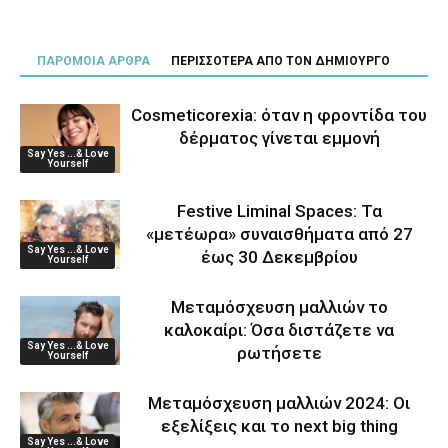
ΠΑΡΟΜΟΙΑ ΑΡΘΡΑ
ΠΕΡΙΣΣΟΤΕΡΑ ΑΠΟ ΤΟΝ ΔΗΜΙΟΥΡΓΟ
Cosmeticorexia: όταν η φροντίδα του
δέρματος γίνεται εμμονή
Say Yes ...& Love
Yourself
Festive Liminal Spaces: Τα
«μετέωρα» συναισθήματα από 27
Say Yes ...& Love
έως 30 Δεκεμβρίου
Yourself
Μεταμόσχευση μαλλιών το
καλοκαίρι: Όσα διστάζετε να
Say Yes ...& Love
ρωτήσετε
Yourself
Μεταμόσχευση μαλλιών 2024: Οι
εξελίξεις και το next big thing
Say Yes ...& Love