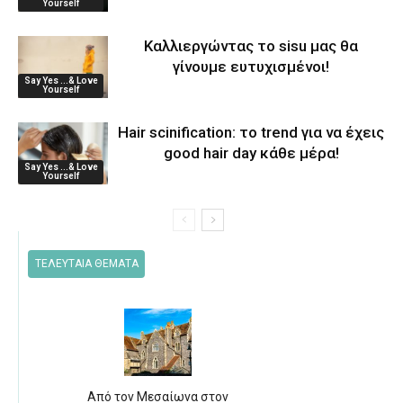
Yourself
Καλλιεργώντας το sisu μας θα
γίνουμε ευτυχισμένοι!
Say Yes ...& Love
Yourself
Hair scinification: το trend για να έχεις
good hair day κάθε μέρα!
Say Yes ...& Love
Yourself
ΤΕΛΕΥΤΑΙΑ ΘΕΜΑΤΑ
Από τον Μεσαίωνα στον