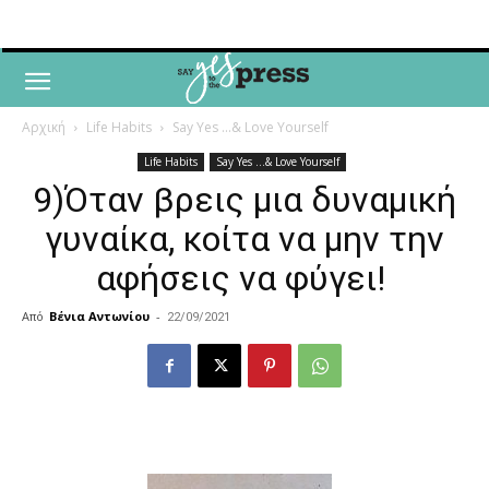
Αρχική
Life Habits
Say Yes ...& Love Yourself
Life Habits
Say Yes ...& Love Yourself
9)Όταν βρεις μια δυναμική
γυναίκα, κοίτα να μην την
αφήσεις να φύγει!
Από
Βένια Αντωνίου
-
22/09/2021