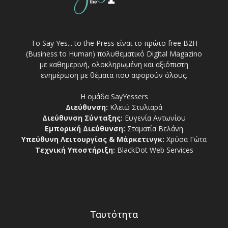
Το Say Yes... to the Press είναι το πρώτο free Β2Η
(Business to Human) πολυθεματικό Digital Magazino
με καθημερινή, ολοκληρωμένη και αξιόπιστη
ενημέρωση με θέματα που αφορούν όλους.
Η ομάδα SayYessers
Διεύθυνση:
Κλειώ Στυλιαρά
Διεύθυνση Σύνταξης:
Ευγενία Αντωνίου
Εμπορική Διεύθυνση:
Σταματία Βελάνη
Υπεύθυνη Λειτουργίας & Μάρκετινγκ:
Χρύσα Γώτα
Τεχνική Υποστήριξη:
BlackDot Web Services
Ταυτότητα