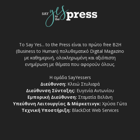
Το Say Yes... to the Press είναι το πρώτο free Β2Η
(Business to Human) πολυθεματικό Digital Magazino
με καθημερινή, ολοκληρωμένη και αξιόπιστη
ενημέρωση με θέματα που αφορούν όλους.
Η ομάδα SayYessers
Διεύθυνση:
Κλειώ Στυλιαρά
Διεύθυνση Σύνταξης:
Ευγενία Αντωνίου
Εμπορική Διεύθυνση:
Σταματία Βελάνη
Υπεύθυνη Λειτουργίας & Μάρκετινγκ:
Χρύσα Γώτα
Τεχνική Υποστήριξη:
BlackDot Web Services