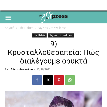
Αρχική
Life Habits
Say Yes ...to Wellness
Life Habits
Say Yes ...to Wellness
9)
Κρυσταλλοθεραπεία: Πώς
διαλέγουμε ορυκτά
Από
Βένια Αντωνίου
-
15/10/2021