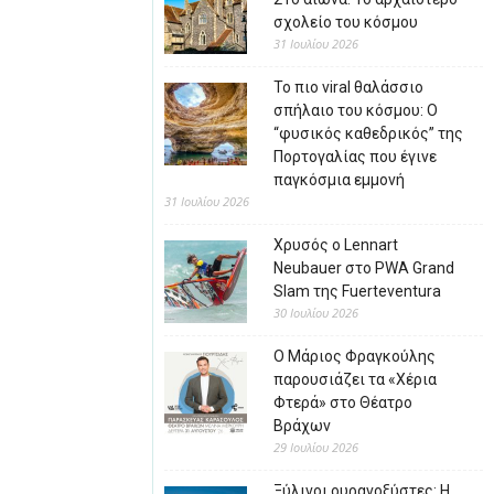
σχολείο του κόσμου
31 Ιουλίου 2026
Το πιο viral θαλάσσιο
σπήλαιο του κόσμου: Ο
“φυσικός καθεδρικός” της
Πορτογαλίας που έγινε
παγκόσμια εμμονή
31 Ιουλίου 2026
Χρυσός ο Lennart
Neubauer στο PWA Grand
Slam της Fuerteventura
30 Ιουλίου 2026
Ο Μάριος Φραγκούλης
παρουσιάζει τα «Χέρια
Φτερά» στο Θέατρο
Βράχων
29 Ιουλίου 2026
Ξύλινοι ουρανοξύστες: Η