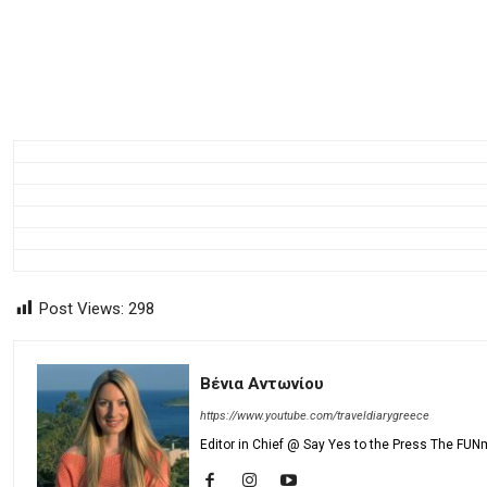
Post Views:
298
Βένια Αντωνίου
https://www.youtube.com/traveldiarygreece
Editor in Chief @ Say Yes to the Press The FUN