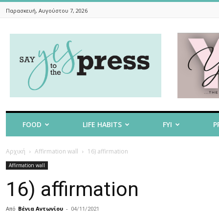
Παρασκευή, Αυγούστου 7, 2026
Say
Yes
To
The
Press
FOOD
LIFE HABITS
FYI
P
Αρχική
Affirmation wall
16) affirmation
Affirmation wall
16) affirmation
Από
Βένια Αντωνίου
-
04/11/2021