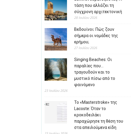
τάση που αλλάζει τη
σύγχρονη αρχιτεκτονική
28 Ιουλίου 2026
Βεδουίνοι: Πώς ζουν
σήμερα οι νομάδες της
ερήμου;
27 Ιουλίου 2026
Singing Beaches: Οι
παραλίες που…
τραγουδούν και το
μυστικό πίσω από το
φαινόμενο
23 Ιουλίου 2026
Το «Masterstroke» της
Lacoste: Όταν το
κροκοδειλάκι
παραχώρησε τη θέση του
στα απειλούμενα είδη
23 Ιουλίου 2026