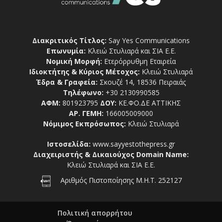
Διακριτικός Τίτλος:
Say Yes Communications
Επωνυμία:
Κλειώ Στυλιαρά και ΣΙΑ Ε.Ε.
Νομική Μορφή:
Ετερόρρυθμη Εταιρεία
Ιδιοκτήτης & Κύριος Μέτοχος:
Κλειώ Στυλιαρά
Έδρα & Γραφεία:
Σκουζέ 14, 18536 Πειραιάς
Τηλέφωνο:
+30 2130990585
ΑΦΜ:
801923795
ΔΟΥ:
ΚΕ.ΦΟ.ΔΕ ΑΤΤΙΚΗΣ
ΑΡ. ΓΕΜΗ:
166005009000
Νόμιμος Εκπρόσωπος:
Κλειώ Στυλιαρά
Ιστοσελίδα:
www.sayyestothepress.gr
Διαχειριστής & Δικαιούχος Domain Name:
Κλειώ Στυλιαρά και ΣΙΑ Ε.Ε.
Αριθμός Πιστοποίησης Μ.Η.Τ. 252127
Πολιτική απορρήτου