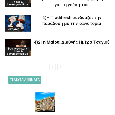
...food &
για τη γεύση του
beverage edition
4)Η Tradifresh συνδυάζει την
παράδοση με την καινοτομία
Ρεπορτάζ
4)21η Μαΐου: Διεθνής Ημέρα Τσαγιού
Business story
...food &
beverage edition
ΤΕΛΕΥΤΑΙΑ ΘΕΜΑΤΑ