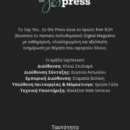
Το Say Yes... to the Press είναι το πρώτο free Β2Η
(Business to Human) πολυθεματικό Digital Magazino
με καθημερινή, ολοκληρωμένη και αξιόπιστη
ενημέρωση με θέματα που αφορούν όλους.
Η ομάδα SayYessers
Διεύθυνση:
Κλειώ Στυλιαρά
Διεύθυνση Σύνταξης:
Ευγενία Αντωνίου
Εμπορική Διεύθυνση:
Σταματία Βελάνη
Υπεύθυνη Λειτουργίας & Μάρκετινγκ:
Χρύσα Γώτα
Τεχνική Υποστήριξη:
BlackDot Web Services
Ταυτότητα