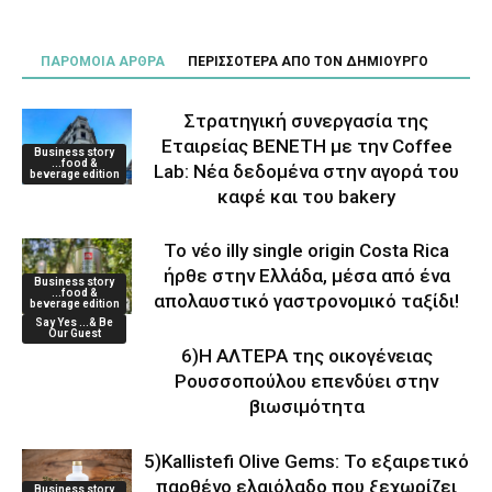
ΠΑΡΟΜΟΙΑ ΑΡΘΡΑ
ΠΕΡΙΣΣΟΤΕΡΑ ΑΠΟ ΤΟΝ ΔΗΜΙΟΥΡΓΟ
Στρατηγική συνεργασία της
Εταιρείας ΒΕΝΕΤΗ με την Coffee
Business story
...food &
Lab: Νέα δεδομένα στην αγορά του
beverage edition
καφέ και του bakery
Το νέο illy single origin Costa Rica
ήρθε στην Ελλάδα, μέσα από ένα
Business story
...food &
απολαυστικό γαστρονομικό ταξίδι!
beverage edition
Say Yes ...& Be
Our Guest
6)Η ΑΛΤΕΡΑ της οικογένειας
Ρουσσοπούλου επενδύει στην
βιωσιμότητα
5)Kallistefi Olive Gems: Το εξαιρετικό
παρθένο ελαιόλαδο που ξεχωρίζει
Business story