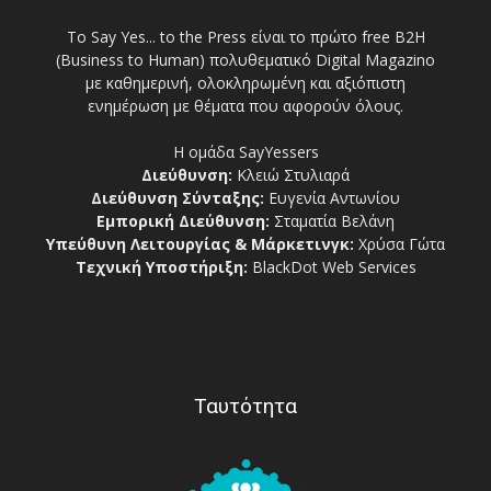
Το Say Yes... to the Press είναι το πρώτο free Β2Η
(Business to Human) πολυθεματικό Digital Magazino
με καθημερινή, ολοκληρωμένη και αξιόπιστη
ενημέρωση με θέματα που αφορούν όλους.
Η ομάδα SayYessers
Διεύθυνση:
Κλειώ Στυλιαρά
Διεύθυνση Σύνταξης:
Ευγενία Αντωνίου
Εμπορική Διεύθυνση:
Σταματία Βελάνη
Υπεύθυνη Λειτουργίας & Μάρκετινγκ:
Χρύσα Γώτα
Τεχνική Υποστήριξη:
BlackDot Web Services
Ταυτότητα