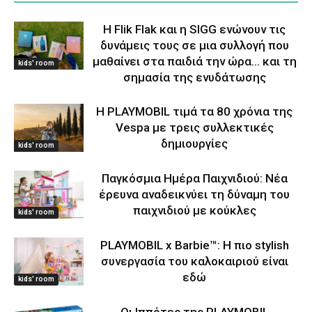
Η Flik Flak και η SIGG ενώνουν τις
δυνάμεις τους σε μια συλλογή που
μαθαίνει στα παιδιά την ώρα… και τη
kids' room
σημασία της ενυδάτωσης
Η PLAYMOBIL τιμά τα 80 χρόνια της
Vespa με τρεις συλλεκτικές
δημιουργίες
kids' room
Παγκόσμια Ημέρα Παιχνιδιού: Νέα
έρευνα αναδεικνύει τη δύναμη του
παιχνιδιού με κούκλες
kids' room
PLAYMOBIL x Barbie™: Η πιο stylish
συνεργασία του καλοκαιριού είναι
εδώ
kids' room