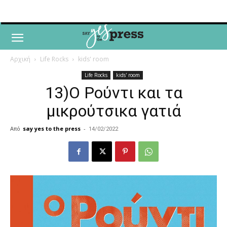
Αρχική
Life Rocks
kids' room
Life Rocks
kids' room
13)O Ρούντι και τα
μικρούτσικα γατιά
Από
say yes to the press
-
14/02/2022