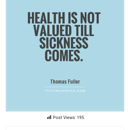
Post Views:
195