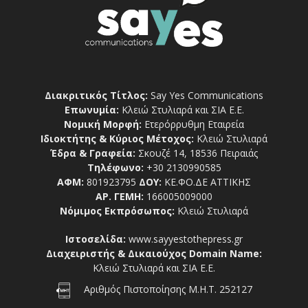
Διακριτικός Τίτλος:
Say Yes Communications
Επωνυμία:
Κλειώ Στυλιαρά και ΣΙΑ Ε.Ε.
Νομική Μορφή:
Ετερόρρυθμη Εταιρεία
Ιδιοκτήτης & Κύριος Μέτοχος:
Κλειώ Στυλιαρά
Έδρα & Γραφεία:
Σκουζέ 14, 18536 Πειραιάς
Τηλέφωνο:
+30 2130990585
ΑΦΜ:
801923795
ΔΟΥ:
ΚΕ.ΦΟ.ΔΕ ΑΤΤΙΚΗΣ
ΑΡ. ΓΕΜΗ:
166005009000
Νόμιμος Εκπρόσωπος:
Κλειώ Στυλιαρά
Ιστοσελίδα:
www.sayyestothepress.gr
Διαχειριστής & Δικαιούχος Domain Name:
Κλειώ Στυλιαρά και ΣΙΑ Ε.Ε.
Αριθμός Πιστοποίησης Μ.Η.Τ. 252127