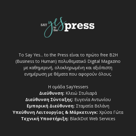
Το Say Yes... to the Press είναι το πρώτο free Β2Η
(Business to Human) πολυθεματικό Digital Magazino
με καθημερινή, ολοκληρωμένη και αξιόπιστη
ενημέρωση με θέματα που αφορούν όλους.
Η ομάδα SayYessers
Διεύθυνση:
Κλειώ Στυλιαρά
Διεύθυνση Σύνταξης:
Ευγενία Αντωνίου
Εμπορική Διεύθυνση:
Σταματία Βελάνη
Υπεύθυνη Λειτουργίας & Μάρκετινγκ:
Χρύσα Γώτα
Τεχνική Υποστήριξη:
BlackDot Web Services