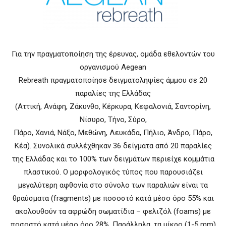
Για την πραγματοποίηση της έρευνας, ομάδα εθελοντών του
οργανισμού Aegean
Rebreath πραγματοποίησε δειγματοληψίες άμμου σε 20
παραλίες της Ελλάδας
(Αττική, Ανάφη, Ζάκυνθο, Κέρκυρα, Κεφαλονιά, Σαντορίνη,
Νίσυρο, Τήνο, Σύρο,
Πάρο, Χανιά, Νάξο, Μεθώνη, Λευκάδα, Πήλιο, Άνδρο, Πάρο,
Κέα). Συνολικά συλλέχθηκαν 36 δείγματα από 20 παραλίες
της Ελλάδας και το 100% των δειγμάτων περιείχε κομμάτια
πλαστικού. O μορφολογικός τύπος που παρουσιάζει
μεγαλύτερη αφθονία στο σύνολο των παραλιών είναι τα
θραύσματα (fragments) με ποσοστό κατά μέσο όρο 55% και
ακολουθούν τα αφρώδη σωματίδια – φελιζόλ (foams) με
ποσοστό κατά μέσο όρο 28%. Παράλληλα, τα μίκρο (1-5 mm)