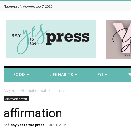
Παρασκευή, Αυγούστου 7, 2026
Say
Yes
To
The
Press
FOOD
LIFE HABITS
FYI
P
Αρχική
Affirmation wall
affirmation
Affirmation wall
affirmation
Από
say yes to the press
-
01/11/2022