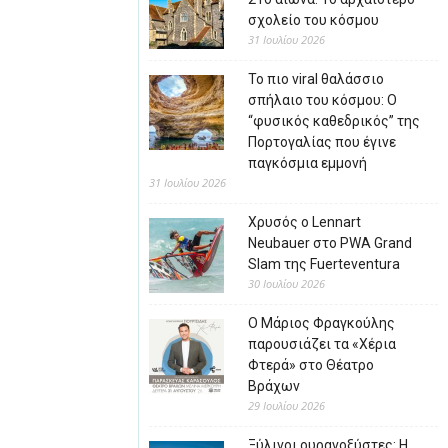
σχολείο του κόσμου
31 Ιουλίου 2026
Το πιο viral θαλάσσιο
σπήλαιο του κόσμου: Ο
“φυσικός καθεδρικός” της
Πορτογαλίας που έγινε
παγκόσμια εμμονή
31 Ιουλίου 2026
Χρυσός ο Lennart
Neubauer στο PWA Grand
Slam της Fuerteventura
30 Ιουλίου 2026
Ο Μάριος Φραγκούλης
παρουσιάζει τα «Χέρια
Φτερά» στο Θέατρο
Βράχων
29 Ιουλίου 2026
Ξύλινοι ουρανοξύστες: Η