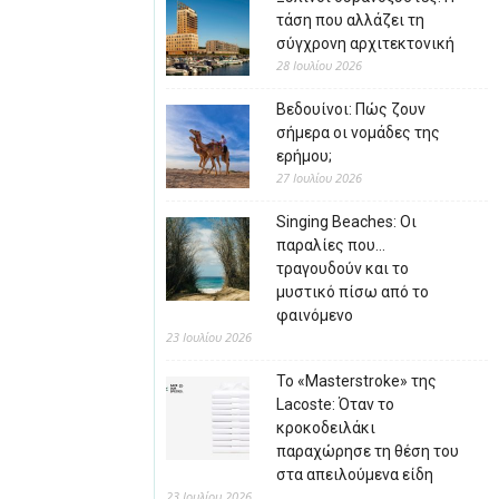
τάση που αλλάζει τη
σύγχρονη αρχιτεκτονική
28 Ιουλίου 2026
Βεδουίνοι: Πώς ζουν
σήμερα οι νομάδες της
ερήμου;
27 Ιουλίου 2026
Singing Beaches: Οι
παραλίες που…
τραγουδούν και το
μυστικό πίσω από το
φαινόμενο
23 Ιουλίου 2026
Το «Masterstroke» της
Lacoste: Όταν το
κροκοδειλάκι
παραχώρησε τη θέση του
στα απειλούμενα είδη
23 Ιουλίου 2026