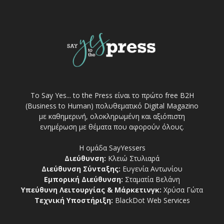
Το Say Yes... to the Press είναι το πρώτο free Β2Η
(Business to Human) πολυθεματικό Digital Magazino
με καθημερινή, ολοκληρωμένη και αξιόπιστη
ενημέρωση με θέματα που αφορούν όλους.
Η ομάδα SayYessers
Διεύθυνση:
Κλειώ Στυλιαρά
Διεύθυνση Σύνταξης:
Ευγενία Αντωνίου
Εμπορική Διεύθυνση:
Σταματία Βελάνη
Υπεύθυνη Λειτουργίας & Μάρκετινγκ:
Χρύσα Γώτα
Τεχνική Υποστήριξη:
BlackDot Web Services