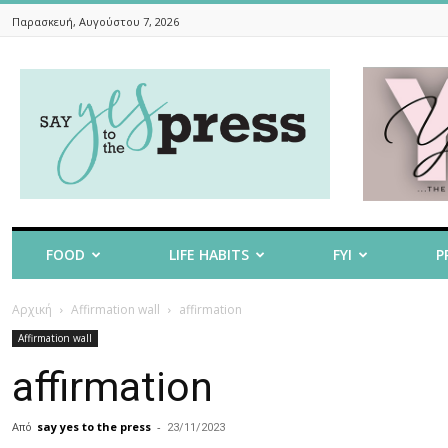
Παρασκευή, Αυγούστου 7, 2026
Say
Yes
To
The
Press
FOOD
LIFE HABITS
FYI
P
Αρχική
Affirmation wall
affirmation
Affirmation wall
affirmation
Από
say yes to the press
-
23/11/2023