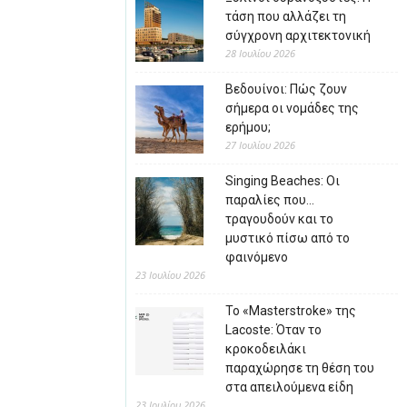
τάση που αλλάζει τη
σύγχρονη αρχιτεκτονική
28 Ιουλίου 2026
Βεδουίνοι: Πώς ζουν
σήμερα οι νομάδες της
ερήμου;
27 Ιουλίου 2026
Singing Beaches: Οι
παραλίες που…
τραγουδούν και το
μυστικό πίσω από το
φαινόμενο
23 Ιουλίου 2026
Το «Masterstroke» της
Lacoste: Όταν το
κροκοδειλάκι
παραχώρησε τη θέση του
στα απειλούμενα είδη
23 Ιουλίου 2026