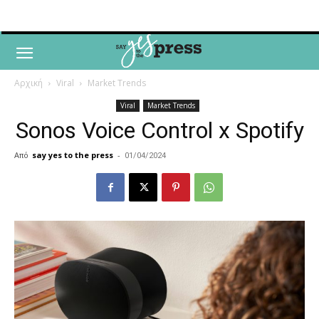
Αρχική
Viral
Market Trends
Viral
Market Trends
Sonos Voice Control x Spotify
Από
say yes to the press
-
01/04/2024