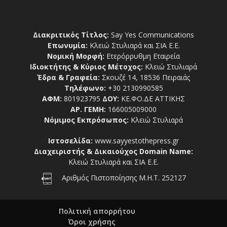
Διακριτικός Τίτλος:
Say Yes Communications
Επωνυμία:
Κλειώ Στυλιαρά και ΣΙΑ Ε.Ε.
Νομική Μορφή:
Ετερόρρυθμη Εταιρεία
Ιδιοκτήτης & Κύριος Μέτοχος:
Κλειώ Στυλιαρά
Έδρα & Γραφεία:
Σκουζέ 14, 18536 Πειραιάς
Τηλέφωνο:
+30 2130990585
ΑΦΜ:
801923795
ΔΟΥ:
ΚΕ.ΦΟ.ΔΕ ΑΤΤΙΚΗΣ
ΑΡ. ΓΕΜΗ:
166005009000
Νόμιμος Εκπρόσωπος:
Κλειώ Στυλιαρά
Ιστοσελίδα:
www.sayyestothepress.gr
Διαχειριστής & Δικαιούχος Domain Name:
Κλειώ Στυλιαρά και ΣΙΑ Ε.Ε.
Αριθμός Πιστοποίησης Μ.Η.Τ. 252127
Πολιτική απορρήτου
Όροι χρήσης