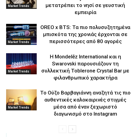
μετατρέπει το νησί σε γευστική
Market Trends
εμπειρία
OREO x BTS: Τα πιο πολυσυζητημένα
μπισκότα της χρονιάς έρχονται σε
περισσότερες από 80 αγορές
Market Trends
Η Mondelēz International και η
Swarovski παρουσιάζουν τη
συλλεκτική Toblerone Crystal Bar με
Market Trends
φιλανθρωπικό χαρακτήρα
Το Ούζο Βαρβαγιάννη αναζητά τις πιο
αυθεντικές καλοκαιρινές στιγμές
μέσα από έναν ξεχωριστό
Market Trends
διαγωνισμό στο Instagram