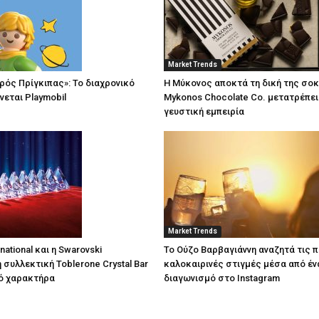
Market Trends
κρός Πρίγκιπας»: Το διαχρονικό
Η Μύκονος αποκτά τη δική της σο
νεται Playmobil
Mykonos Chocolate Co. μετατρέπει 
γευστική εμπειρία
Market Trends
national και η Swarovski
Το Ούζο Βαρβαγιάννη αναζητά τις π
 συλλεκτική Toblerone Crystal Bar
καλοκαιρινές στιγμές μέσα από έ
ό χαρακτήρα
διαγωνισμό στο Instagram