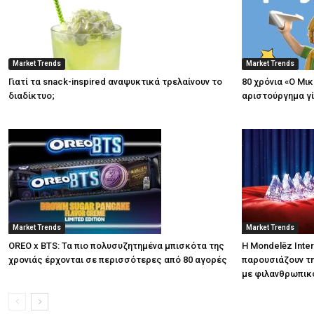
Market Trends
Market Trends
Γιατί τα snack-inspired αναψυκτικά τρελαίνουν το
80 χρόνια «Ο Μι
διαδίκτυο;
αριστούργημα γί
Market Trends
Market Trends
OREO x BTS: Τα πιο πολυσυζητημένα μπισκότα της
Η Mondelēz Inter
χρονιάς έρχονται σε περισσότερες από 80 αγορές
παρουσιάζουν τη
με φιλανθρωπικ