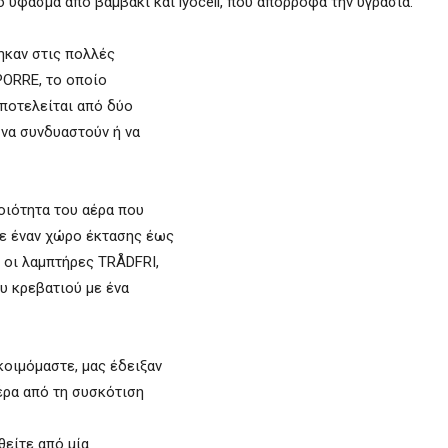
 ύφασμα από βαμβάκι και lyocell, που απορροφά την υγρασία.
ηκαν στις πολλές
ORRE, το οποίο
ποτελείται από δύο
να συνδυαστούν ή να
οιότητα του αέρα που
σε έναν χώρο έκτασης έως
 οι λαμπτήρες TRÅDFRI,
ου κρεβατιού με ένα
κοιμόμαστε, μας έδειξαν
έρα από τη συσκότιση
είτε από μία