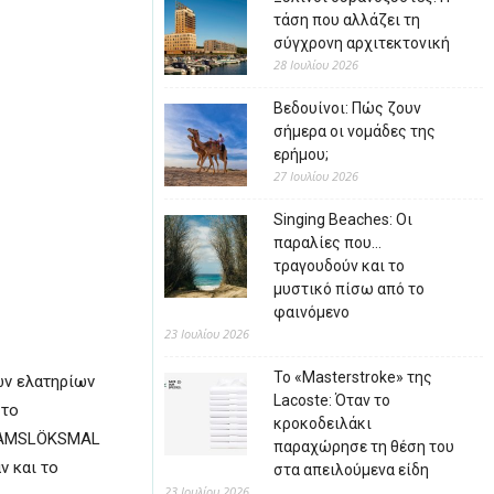
τάση που αλλάζει τη
σύγχρονη αρχιτεκτονική
28 Ιουλίου 2026
Βεδουίνοι: Πώς ζουν
σήμερα οι νομάδες της
ερήμου;
27 Ιουλίου 2026
Singing Beaches: Οι
παραλίες που…
τραγουδούν και το
μυστικό πίσω από το
φαινόμενο
23 Ιουλίου 2026
Το «Masterstroke» της
ων ελατηρίων
Lacoste: Όταν το
 το
κροκοδειλάκι
ι RAMSLÖKSMAL
παραχώρησε τη θέση του
ν και το
στα απειλούμενα είδη
23 Ιουλίου 2026