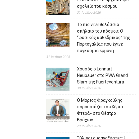
σχολείο του κόσμου
31 Ιουλίου 2026
Το πιο viral θαλάσσιο
σπήλαιο του κόσμου: Ο
“φυσικός καθεδρικός” της
Πορτογαλίας που έγινε
παγκόσμια εμμονή
31 Ιουλίου 2026
Χρυσός ο Lennart
Neubauer στο PWA Grand
Slam της Fuerteventura
30 Ιουλίου 2026
Ο Μάριος Φραγκούλης
παρουσιάζει τα «Χέρια
Φτερά» στο Θέατρο
Βράχων
29 Ιουλίου 2026
Ξύλινοι ουρανοξύστες: Η