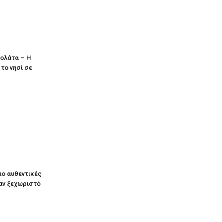
κολάτα – Η
το νησί σε
ιο αυθεντικές
ναν ξεχωριστό