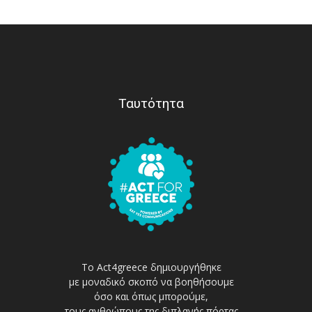
Ταυτότητα
Το Act4greece δημιουργήθηκε
με μοναδικό σκοπό να βοηθήσουμε
όσο και όπως μπορούμε,
τους ανθρώπους της διπλανής πόρτας