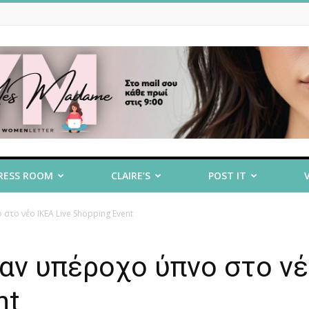
RESS ROOM
CLAIRE’S
POST IT
στο νέο ΙΚΕΑ Live Shopping Event
ναν υπέροχο ύπνο στο ν
nt