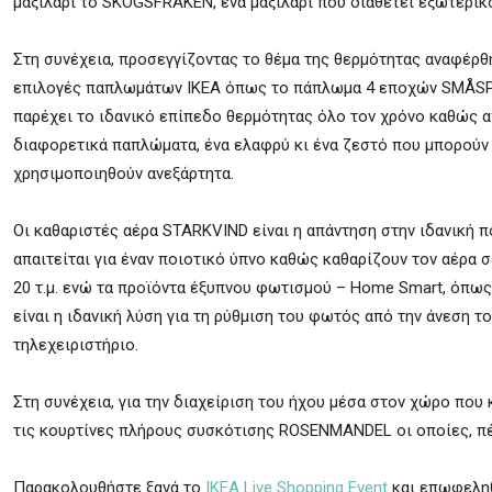
μαξιλάρι το SKOGSFRÄKEN, ένα μαξιλάρι που διαθέτει εξωτερικό
Στη συνέχεια, προσεγγίζοντας το θέμα της θερμότητας αναφέρθ
επιλογές παπλωμάτων ΙΚΕΑ όπως το πάπλωμα 4 εποχών SMÅSP
παρέχει το ιδανικό επίπεδο θερμότητας όλο τον χρόνο καθώς α
διαφορετικά παπλώματα, ένα ελαφρύ κι ένα ζεστό που μπορούν 
χρησιμοποιηθούν ανεξάρτητα.
Οι καθαριστές αέρα STARKVIND είναι η απάντηση στην ιδανική π
απαιτείται για έναν ποιοτικό ύπνο καθώς καθαρίζουν τον αέρα 
20 τ.μ. ενώ τα προϊόντα έξυπνου φωτισμού – Home Smart, όπως
είναι η ιδανική λύση για τη ρύθμιση του φωτός από την άνεση τ
τηλεχειριστήριο.
Στη συνέχεια, για την διαχείριση του ήχου μέσα στον χώρο που 
τις κουρτίνες πλήρους συσκότισης ROSENMANDEL οι οποίες, π
Παρακολουθήστε ξανά το
ΙΚΕΑ Live Shopping Event
και επωφεληθ