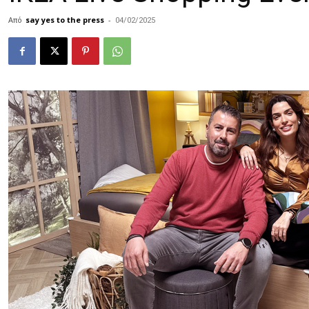
Από
say yes to the press
-
04/02/2025