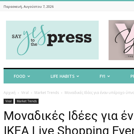
Παρασκευή, Αυγούστου 7, 2026
Say
Yes
To
The
Press
FOOD
LIFE HABITS
FYI
P
Αρχική
Viral
Market Trends
Μοναδικές Ιδέες για έναν υπέροχο ύπνο 
Viral
Market Trends
Μοναδικές Ιδέες για έ
ΙΚΕΑ Live Shopping Eve