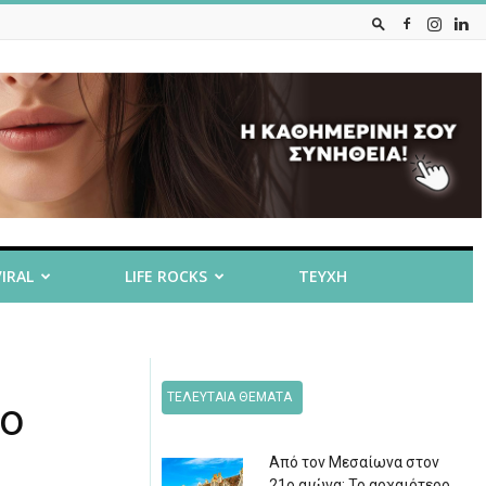
VIRAL
LIFE ROCKS
ΤΕΥΧΗ
ΤΕΛΕΥΤΑΙΑ ΘΕΜΑΤΑ
έο
Από τον Μεσαίωνα στον
21ο αιώνα: Το αρχαιότερο