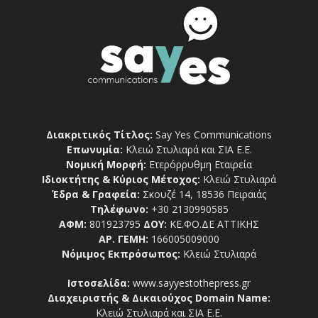
Διακριτικός Τίτλος:
Say Yes Communications
Επωνυμία:
Κλειώ Στυλιαρά και ΣΙΑ Ε.Ε.
Νομική Μορφή:
Ετερόρρυθμη Εταιρεία
Ιδιοκτήτης & Κύριος Μέτοχος:
Κλειώ Στυλιαρά
Έδρα & Γραφεία:
Σκουζέ 14, 18536 Πειραιάς
Τηλέφωνο:
+30 2130990585
ΑΦΜ:
801923795
ΔΟΥ:
ΚΕ.ΦΟ.ΔΕ ΑΤΤΙΚΗΣ
ΑΡ. ΓΕΜΗ:
166005009000
Νόμιμος Εκπρόσωπος:
Κλειώ Στυλιαρά
Ιστοσελίδα:
www.sayyestothepress.gr
Διαχειριστής & Δικαιούχος Domain Name:
Κλειώ Στυλιαρά και ΣΙΑ Ε.Ε.