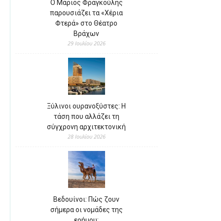
Ο Μάριος Φραγκούλης
παρουσιάζει τα «Χέρια
Φτερά» στο Θέατρο
Βράχων
29 Ιουλίου 2026
Ξύλινοι ουρανοξύστες: Η
τάση που αλλάζει τη
σύγχρονη αρχιτεκτονική
28 Ιουλίου 2026
Βεδουίνοι: Πώς ζουν
σήμερα οι νομάδες της
ερήμου;