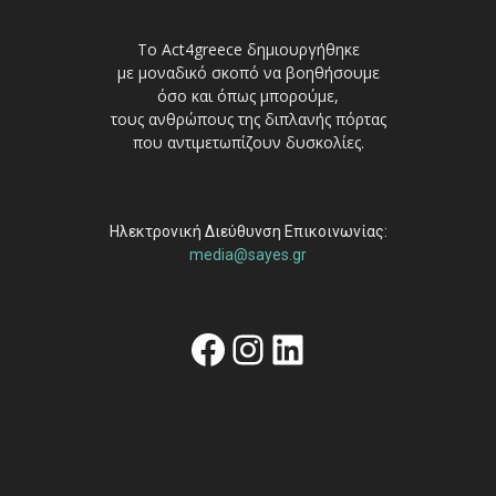
Το Act4greece δημιουργήθηκε
με μοναδικό σκοπό να βοηθήσουμε
όσο και όπως μπορούμε,
τους ανθρώπους της διπλανής πόρτας
που αντιμετωπίζουν δυσκολίες.
Ηλεκτρονική Διεύθυνση Επικοινωνίας:
media@sayes.gr
Facebook
Instagram
Linkedin