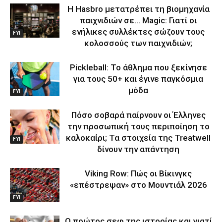
Η Hasbro μετατρέπει τη βιομηχανία
παιχνιδιών σε… Magic: Γιατί οι
ενήλικες συλλέκτες σώζουν τους
FYI
κολοσσούς των παιχνιδιών;
Pickleball: Το άθλημα που ξεκίνησε
για τους 50+ και έγινε παγκόσμια
μόδα
FYI
Πόσο σοβαρά παίρνουν οι Έλληνες
την προσωπική τους περιποίηση το
καλοκαίρι; Τα στοιχεία της Treatwell
FYI
δίνουν την απάντηση
Viking Row: Πώς οι Βίκινγκς
«επέστρεψαν» στο Μουντιάλ 2026
FYI
Ο πρώτος σεφ της ιστορίας και γιατί