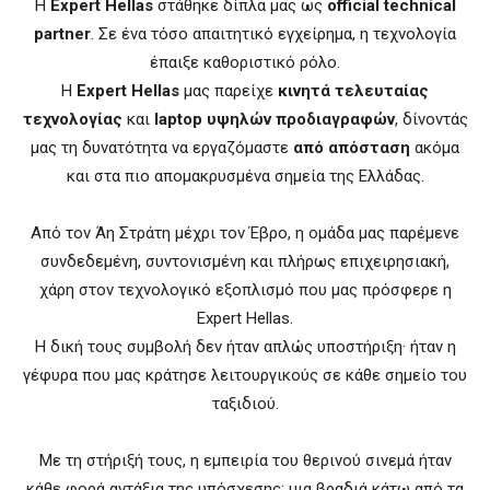
Η
Expert Hellas
στάθηκε δίπλα μας ως
official technical
partner
. Σε ένα τόσο απαιτητικό εγχείρημα, η τεχνολογία
έπαιξε καθοριστικό ρόλο.
Η
Expert Hellas
μας παρείχε
κινητά τελευταίας
τεχνολογίας
και
laptop υψηλών προδιαγραφών
, δίνοντάς
μας τη δυνατότητα να εργαζόμαστε
από απόσταση
ακόμα
και στα πιο απομακρυσμένα σημεία της Ελλάδας.
Από τον Άη Στράτη μέχρι τον Έβρο, η ομάδα μας παρέμενε
συνδεδεμένη, συντονισμένη και πλήρως επιχειρησιακή,
χάρη στον τεχνολογικό εξοπλισμό που μας πρόσφερε η
Expert Hellas.
Η δική τους συμβολή δεν ήταν απλώς υποστήριξη· ήταν η
γέφυρα που μας κράτησε λειτουργικούς σε κάθε σημείο του
ταξιδιού.
Με τη στήριξή τους, η εμπειρία του θερινού σινεμά ήταν
κάθε φορά αντάξια της υπόσχεσης: μια βραδιά κάτω από τα