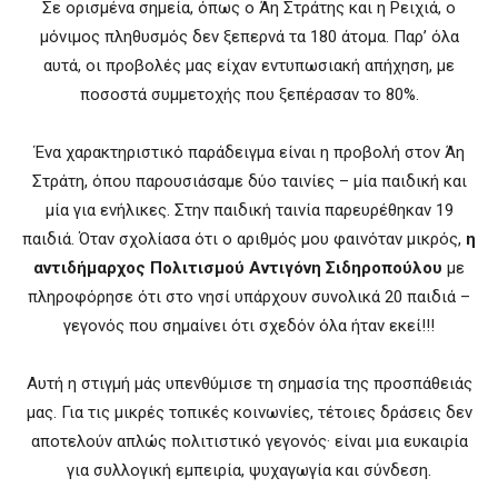
Σε ορισμένα σημεία, όπως ο Άη Στράτης και η Ρειχιά, ο
μόνιμος πληθυσμός δεν ξεπερνά τα 180 άτομα. Παρ’ όλα
αυτά, οι προβολές μας είχαν εντυπωσιακή απήχηση, με
ποσοστά συμμετοχής που ξεπέρασαν το 80%.
Ένα χαρακτηριστικό παράδειγμα είναι η προβολή στον Άη
Στράτη, όπου παρουσιάσαμε δύο ταινίες – μία παιδική και
μία για ενήλικες. Στην παιδική ταινία παρευρέθηκαν 19
παιδιά. Όταν σχολίασα ότι ο αριθμός μου φαινόταν μικρός,
η
αντιδήμαρχος Πολιτισμού Αντιγόνη Σιδηροπούλου
με
πληροφόρησε ότι στο νησί υπάρχουν συνολικά 20 παιδιά –
γεγονός που σημαίνει ότι σχεδόν όλα ήταν εκεί!!!
Αυτή η στιγμή μάς υπενθύμισε τη σημασία της προσπάθειάς
μας. Για τις μικρές τοπικές κοινωνίες, τέτοιες δράσεις δεν
αποτελούν απλώς πολιτιστικό γεγονός· είναι μια ευκαιρία
για συλλογική εμπειρία, ψυχαγωγία και σύνδεση.