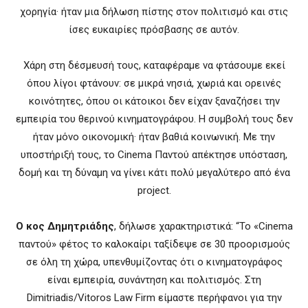
χορηγία· ήταν μια δήλωση πίστης στον πολιτισμό και στις
ίσες ευκαιρίες πρόσβασης σε αυτόν.
Χάρη στη δέσμευσή τους, καταφέραμε να φτάσουμε εκεί
όπου λίγοι φτάνουν: σε μικρά νησιά, χωριά και ορεινές
κοινότητες, όπου οι κάτοικοι δεν είχαν ξαναζήσει την
εμπειρία του θερινού κινηματογράφου. Η συμβολή τους δεν
ήταν μόνο οικονομική· ήταν βαθιά κοινωνική. Με την
υποστήριξή τους, το Cinema Παντού απέκτησε υπόσταση,
δομή και τη δύναμη να γίνει κάτι πολύ μεγαλύτερο από ένα
project.
Ο κος Δημητριάδης
, δήλωσε χαρακτηριστικά: “Το «Cinema
παντού» φέτος το καλοκαίρι ταξίδεψε σε 30 προορισμούς
σε όλη τη χώρα, υπενθυμίζοντας ότι ο κινηματογράφος
είναι εμπειρία, συνάντηση και πολιτισμός. Στη
Dimitriadis/Vitoros Law Firm είμαστε περήφανοι για την