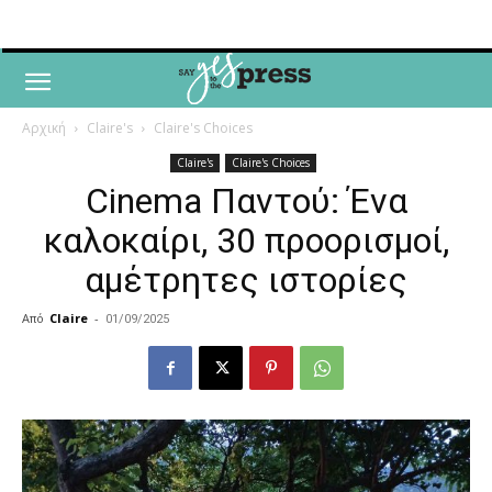
Αρχική
Claire's
Claire's Choices
Claire's
Claire's Choices
Cinema Παντού: Ένα
καλοκαίρι, 30 προορισμοί,
αμέτρητες ιστορίες
Από
Claire
-
01/09/2025