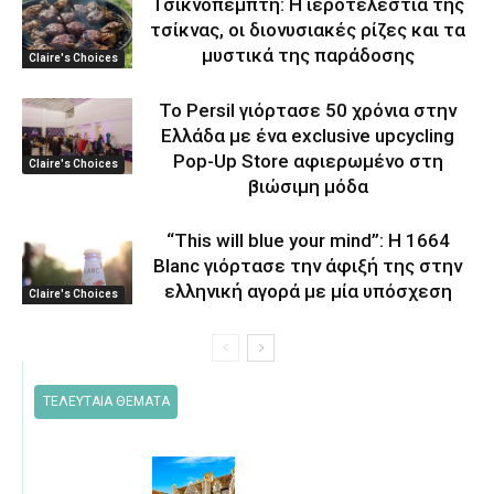
Τσικνοπέμπτη: Η ιεροτελεστία της
τσίκνας, οι διονυσιακές ρίζες και τα
μυστικά της παράδοσης
Claire's Choices
Το Persil γιόρτασε 50 χρόνια στην
Ελλάδα με ένα exclusive upcycling
Pop-Up Store αφιερωμένο στη
Claire's Choices
βιώσιμη μόδα
“This will blue your mind”: Η 1664
Blanc γιόρτασε την άφιξή της στην
ελληνική αγορά με μία υπόσχεση
Claire's Choices
ΤΕΛΕΥΤΑΙΑ ΘΕΜΑΤΑ