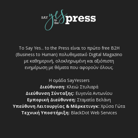
Το Say Yes... to the Press είναι το πρώτο free Β2Η
(Business to Human) πολυθεματικό Digital Magazino
με καθημερινή, ολοκληρωμένη και αξιόπιστη
ενημέρωση με θέματα που αφορούν όλους.
Η ομάδα SayYessers
Διεύθυνση:
Κλειώ Στυλιαρά
Διεύθυνση Σύνταξης:
Ευγενία Αντωνίου
Εμπορική Διεύθυνση:
Σταματία Βελάνη
Υπεύθυνη Λειτουργίας & Μάρκετινγκ:
Χρύσα Γώτα
Τεχνική Υποστήριξη:
BlackDot Web Services