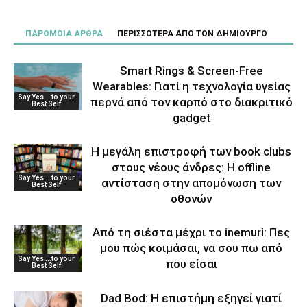
ΠΑΡΟΜΟΙΑ ΑΡΘΡΑ
ΠΕΡΙΣΣΟΤΕΡΑ ΑΠΟ ΤΟΝ ΔΗΜΙΟΥΡΓΟ
Smart Rings & Screen-Free
Wearables: Γιατί η τεχνολογία υγείας
Say Yes ...to your
περνά από τον καρπό στο διακριτικό
Best Self
gadget
Η μεγάλη επιστροφή των book clubs
στους νέους άνδρες: Η offline
Say Yes ...to your
αντίσταση στην απομόνωση των
Best Self
οθονών
Από τη σιέστα μέχρι το inemuri: Πες
μου πώς κοιμάσαι, να σου πω από
Say Yes ...to your
που είσαι
Best Self
Dad Bod: Η επιστήμη εξηγεί γιατί