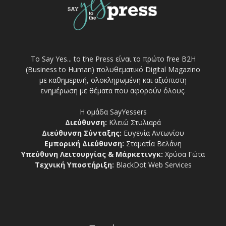
Το Say Yes... to the Press είναι το πρώτο free Β2Η
(Business to Human) πολυθεματικό Digital Magazino
με καθημερινή, ολοκληρωμένη και αξιόπιστη
ενημέρωση με θέματα που αφορούν όλους.
Η ομάδα SayYessers
Διεύθυνση:
Κλειώ Στυλιαρά
Διεύθυνση Σύνταξης:
Ευγενία Αντωνίου
Εμπορική Διεύθυνση:
Σταματία Βελάνη
Υπεύθυνη Λειτουργίας & Μάρκετινγκ:
Χρύσα Γώτα
Τεχνική Υποστήριξη:
BlackDot Web Services