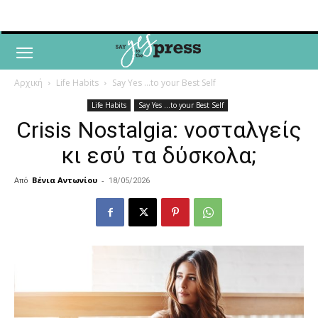
Αρχική
Life Habits
Say Yes ...to your Best Self
Life Habits
Say Yes ...to your Best Self
Crisis Nostalgia: νοσταλγείς
κι εσύ τα δύσκολα;
Από
Βένια Αντωνίου
-
18/05/2026