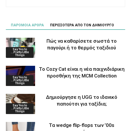
ΠΑΡΟΜΟΙΑ ΑΡΘΡΑ
ΠΕΡΙΣΣΟΤΕΡΑ ΑΠΟ ΤΟΝ ΔΗΜΙΟΥΡΓΟ
Πώς να καθαρίσετε σωστά το
παγούρι ή το θερμός ταξιδιού
Say Yes to
...Pretty Little
Things
Το Cozy Cat είναι η νέα παιχνιδιάρικη
προσθήκη της MCM Collection
Say Yes to
...Pretty Little
Things
Δημιούργησε η UGG το ιδανικό
παπούτσι για ταξίδια;
Say Yes to
...Pretty Little
Things
Τα wedge flip-flops των ’00s