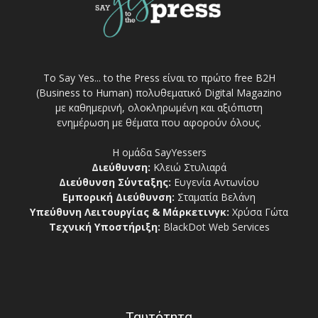
Το Say Yes... to the Press είναι το πρώτο free Β2Η
(Business to Human) πολυθεματικό Digital Magazino
με καθημερινή, ολοκληρωμένη και αξιόπιστη
ενημέρωση με θέματα που αφορούν όλους.
Η ομάδα SayYessers
Διεύθυνση:
Κλειώ Στυλιαρά
Διεύθυνση Σύνταξης:
Ευγενία Αντωνίου
Εμπορική Διεύθυνση:
Σταματία Βελάνη
Υπεύθυνη Λειτουργίας & Μάρκετινγκ:
Χρύσα Γώτα
Τεχνική Υποστήριξη:
BlackDot Web Services
Ταυτότητα