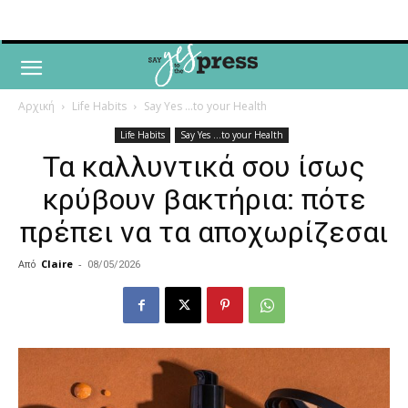
Αρχική
Life Habits
Say Yes ...to your Health
Life Habits
Say Yes ...to your Health
Τα καλλυντικά σου ίσως
κρύβουν βακτήρια: πότε
πρέπει να τα αποχωρίζεσαι
Από
Claire
-
08/05/2026