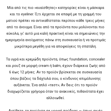
Μία από τις πιο «ευαίσθητες» κατηγορίες είναι η μάσκαρα
και το eyeliner. Ό,τι έρχεται σε επαφή με τη γραμμή του
ματιού πρέπει να αντικαθίσταται περίπου κάθε τρεις μήνες
από το άνοιγμα. Είναι από τα προϊόντα που μολύνονται πιο
εύκολα, γι’ αυτό μια καλή πρακτική είναι να σημειώνεις την
ημερομηνία ανοίγματος πάνω στη συσκευασία ή να προτιμάς
μικρότερα μεγέθη για να αποφεύγεις τη σπατάλη.
Τα υγρά και κρεμώδη προϊόντα, όπως foundation, concealer
και ρουζ σε μορφή cream ή balm, έχουν διάρκεια ζωής από
6 έως 12 μήνες. Αν το προϊόν βρίσκεται σε συσκευασία
όπου βάζεις τα δάχτυλά σου, ο κίνδυνος επιμόλυνσης
αυξάνεται. Ένα απλό «τεστ»; Αν δεις ότι το προϊόν
διαχωρίζεται γρήγορα όταν το ανακινείς, πιθανότατα έχει
αλλοιωθεί.
Αντίθετα, τα προϊόντα σε μορφή πούδρας — όπως σκιές