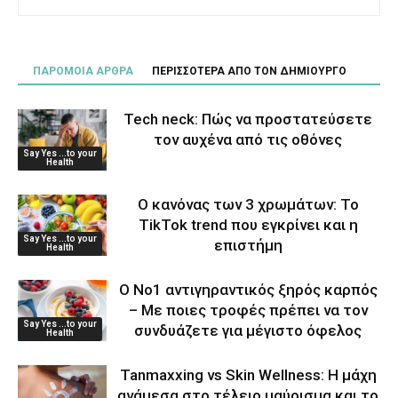
ΠΑΡΟΜΟΙΑ ΑΡΘΡΑ
ΠΕΡΙΣΣΟΤΕΡΑ ΑΠΟ ΤΟΝ ΔΗΜΙΟΥΡΓΟ
Tech neck: Πώς να προστατεύσετε
τον αυχένα από τις οθόνες
Say Yes ...to your
Health
Ο κανόνας των 3 χρωμάτων: Το
TikTok trend που εγκρίνει και η
Say Yes ...to your
επιστήμη
Health
Ο Νο1 αντιγηραντικός ξηρός καρπός
– Με ποιες τροφές πρέπει να τον
Say Yes ...to your
συνδυάζετε για μέγιστο όφελος
Health
Tanmaxxing vs Skin Wellness: Η μάχη
ανάμεσα στο τέλειο μαύρισμα και το