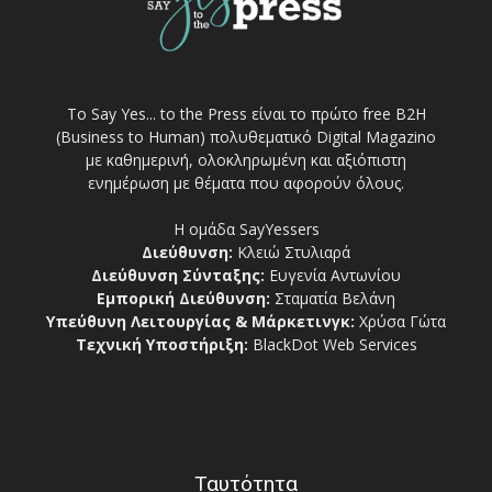
Το Say Yes... to the Press είναι το πρώτο free Β2Η
(Business to Human) πολυθεματικό Digital Magazino
με καθημερινή, ολοκληρωμένη και αξιόπιστη
ενημέρωση με θέματα που αφορούν όλους.
Η ομάδα SayYessers
Διεύθυνση:
Κλειώ Στυλιαρά
Διεύθυνση Σύνταξης:
Ευγενία Αντωνίου
Εμπορική Διεύθυνση:
Σταματία Βελάνη
Υπεύθυνη Λειτουργίας & Μάρκετινγκ:
Χρύσα Γώτα
Τεχνική Υποστήριξη:
BlackDot Web Services
Ταυτότητα