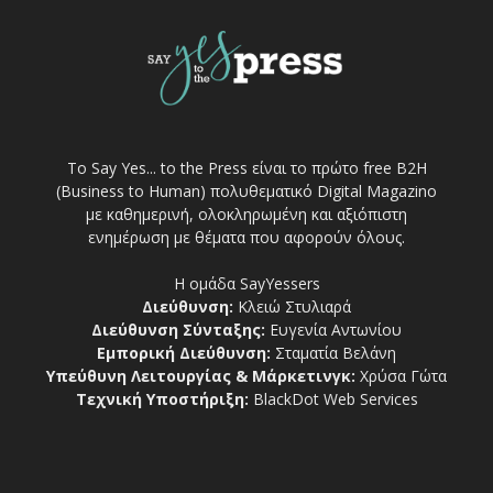
Το Say Yes... to the Press είναι το πρώτο free Β2Η
(Business to Human) πολυθεματικό Digital Magazino
με καθημερινή, ολοκληρωμένη και αξιόπιστη
ενημέρωση με θέματα που αφορούν όλους.
Η ομάδα SayYessers
Διεύθυνση:
Κλειώ Στυλιαρά
Διεύθυνση Σύνταξης:
Ευγενία Αντωνίου
Εμπορική Διεύθυνση:
Σταματία Βελάνη
Υπεύθυνη Λειτουργίας & Μάρκετινγκ:
Χρύσα Γώτα
Τεχνική Υποστήριξη:
BlackDot Web Services