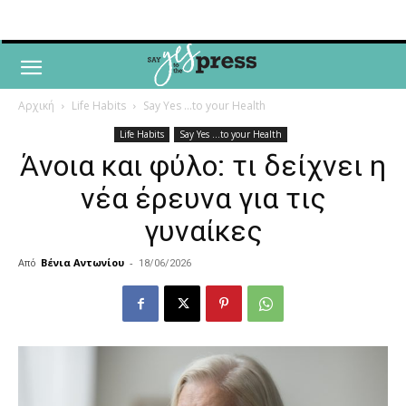
Αρχική
Life Habits
Say Yes ...to your Health
Life Habits
Say Yes ...to your Health
Άνοια και φύλο: τι δείχνει η
νέα έρευνα για τις
γυναίκες
Από
Βένια Αντωνίου
-
18/06/2026