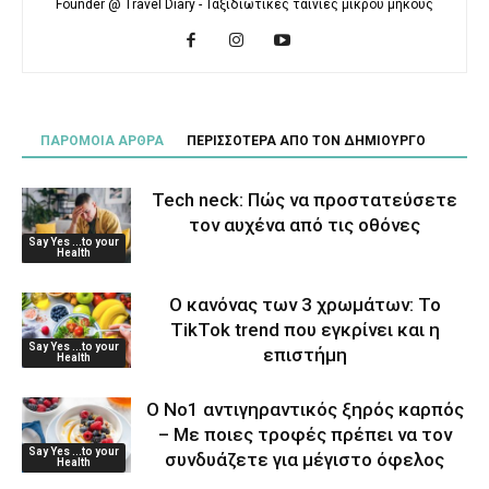
Founder @ Travel Diary - Ταξιδιωτικές ταινίες μικρού μήκους
ΠΑΡΟΜΟΙΑ ΑΡΘΡΑ
ΠΕΡΙΣΣΟΤΕΡΑ ΑΠΟ ΤΟΝ ΔΗΜΙΟΥΡΓΟ
Tech neck: Πώς να προστατεύσετε
τον αυχένα από τις οθόνες
Say Yes ...to your
Health
Ο κανόνας των 3 χρωμάτων: Το
TikTok trend που εγκρίνει και η
Say Yes ...to your
επιστήμη
Health
Ο Νο1 αντιγηραντικός ξηρός καρπός
– Με ποιες τροφές πρέπει να τον
Say Yes ...to your
συνδυάζετε για μέγιστο όφελος
Health