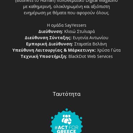
(Business to Human) πολυθεματικό Digital Magazino
με καθημερινή, ολοκληρωμένη και αξιόπιστη
ενημέρωση με θέματα που αφορούν όλους.
Η ομάδα SayYessers
Διεύθυνση:
Κλειώ Στυλιαρά
Διεύθυνση Σύνταξης:
Ευγενία Αντωνίου
Εμπορική Διεύθυνση:
Σταματία Βελάνη
Υπεύθυνη Λειτουργίας & Μάρκετινγκ:
Χρύσα Γώτα
Τεχνική Υποστήριξη:
BlackDot Web Services
Ταυτότητα