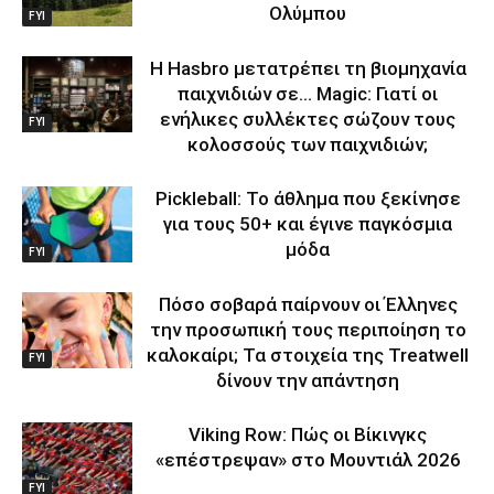
Ολύμπου
FYI
Η Hasbro μετατρέπει τη βιομηχανία
παιχνιδιών σε… Magic: Γιατί οι
ενήλικες συλλέκτες σώζουν τους
FYI
κολοσσούς των παιχνιδιών;
Pickleball: Το άθλημα που ξεκίνησε
για τους 50+ και έγινε παγκόσμια
μόδα
FYI
Πόσο σοβαρά παίρνουν οι Έλληνες
την προσωπική τους περιποίηση το
καλοκαίρι; Τα στοιχεία της Treatwell
FYI
δίνουν την απάντηση
Viking Row: Πώς οι Βίκινγκς
«επέστρεψαν» στο Μουντιάλ 2026
FYI