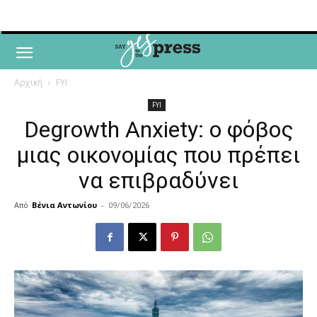
Αρχική
FYI
FYI
Degrowth Anxiety: ο φόβος
μιας οικονομίας που πρέπει
να επιβραδύνει
Από
Βένια Αντωνίου
-
09/06/2026