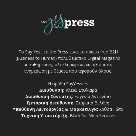
Το Say Yes... to the Press είναι το πρώτο free Β2Η
(Business to Human) πολυθεματικό Digital Magazino
με καθημερινή, ολοκληρωμένη και αξιόπιστη
ενημέρωση με θέματα που αφορούν όλους.
Η ομάδα SayYessers
Διεύθυνση:
Κλειώ Στυλιαρά
Διεύθυνση Σύνταξης:
Ευγενία Αντωνίου
Εμπορική Διεύθυνση:
Σταματία Βελάνη
Υπεύθυνη Λειτουργίας & Μάρκετινγκ:
Χρύσα Γώτα
Τεχνική Υποστήριξη:
BlackDot Web Services