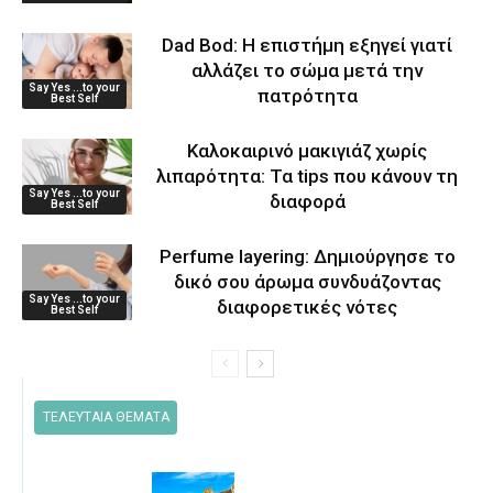
Dad Bod: Η επιστήμη εξηγεί γιατί
αλλάζει το σώμα μετά την
Say Yes ...to your
πατρότητα
Best Self
Καλοκαιρινό μακιγιάζ χωρίς
λιπαρότητα: Τα tips που κάνουν τη
Say Yes ...to your
διαφορά
Best Self
Perfume layering: Δημιούργησε το
δικό σου άρωμα συνδυάζοντας
Say Yes ...to your
διαφορετικές νότες
Best Self
ΤΕΛΕΥΤΑΙΑ ΘΕΜΑΤΑ