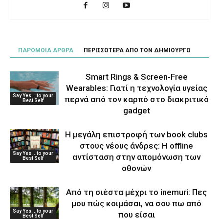
ΠΑΡΟΜΟΙΑ ΑΡΘΡΑ
ΠΕΡΙΣΣΟΤΕΡΑ ΑΠΟ ΤΟΝ ΔΗΜΙΟΥΡΓΟ
Smart Rings & Screen-Free
Wearables: Γιατί η τεχνολογία υγείας
Say Yes ...to your
περνά από τον καρπό στο διακριτικό
Best Self
gadget
Η μεγάλη επιστροφή των book clubs
στους νέους άνδρες: Η offline
Say Yes ...to your
αντίσταση στην απομόνωση των
Best Self
οθονών
Από τη σιέστα μέχρι το inemuri: Πες
μου πώς κοιμάσαι, να σου πω από
Say Yes ...to your
που είσαι
Best Self