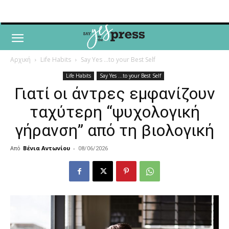
Αρχική
Life Habits
Say Yes ...to your Best Self
Life Habits
Say Yes ...to your Best Self
Γιατί οι άντρες εμφανίζουν
ταχύτερη “ψυχολογική
γήρανση” από τη βιολογική
Από
Βένια Αντωνίου
-
08/06/2026