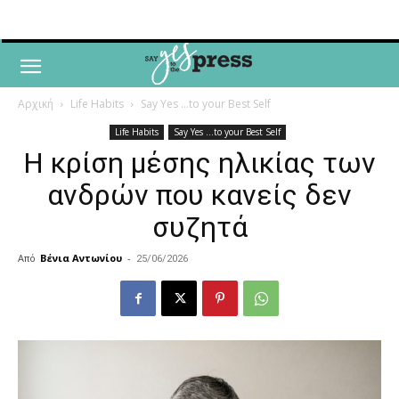
Αρχική
Life Habits
Say Yes ...to your Best Self
Life Habits
Say Yes ...to your Best Self
Η κρίση μέσης ηλικίας των
ανδρών που κανείς δεν
συζητά
Από
Βένια Αντωνίου
-
25/06/2026