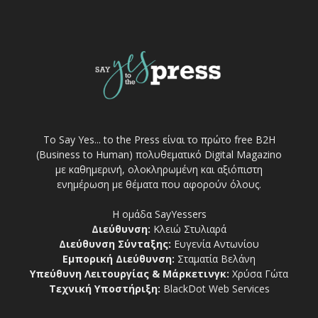
Το Say Yes... to the Press είναι το πρώτο free Β2Η
(Business to Human) πολυθεματικό Digital Magazino
με καθημερινή, ολοκληρωμένη και αξιόπιστη
ενημέρωση με θέματα που αφορούν όλους.
Η ομάδα SayYessers
Διεύθυνση:
Κλειώ Στυλιαρά
Διεύθυνση Σύνταξης:
Ευγενία Αντωνίου
Εμπορική Διεύθυνση:
Σταματία Βελάνη
Υπεύθυνη Λειτουργίας & Μάρκετινγκ:
Χρύσα Γώτα
Τεχνική Υποστήριξη:
BlackDot Web Services