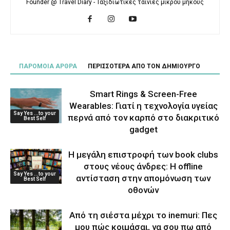
Founder @ Travel Diary - Ταξιδιωτικές ταινίες μικρού μήκους
ΠΑΡΟΜΟΙΑ ΑΡΘΡΑ
ΠΕΡΙΣΣΟΤΕΡΑ ΑΠΟ ΤΟΝ ΔΗΜΙΟΥΡΓΟ
Smart Rings & Screen-Free
Wearables: Γιατί η τεχνολογία υγείας
Say Yes ...to your
περνά από τον καρπό στο διακριτικό
Best Self
gadget
Η μεγάλη επιστροφή των book clubs
στους νέους άνδρες: Η offline
Say Yes ...to your
αντίσταση στην απομόνωση των
Best Self
οθονών
Από τη σιέστα μέχρι το inemuri: Πες
μου πώς κοιμάσαι, να σου πω από