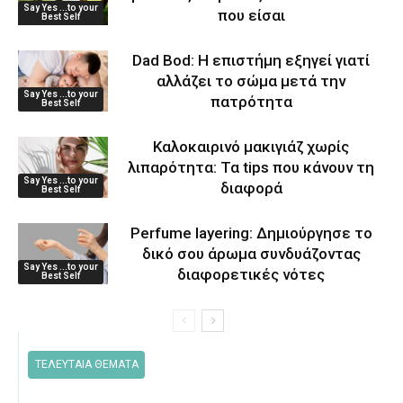
Say Yes ...to your
που είσαι
Best Self
Dad Bod: Η επιστήμη εξηγεί γιατί
αλλάζει το σώμα μετά την
Say Yes ...to your
πατρότητα
Best Self
Καλοκαιρινό μακιγιάζ χωρίς
λιπαρότητα: Τα tips που κάνουν τη
Say Yes ...to your
διαφορά
Best Self
Perfume layering: Δημιούργησε το
δικό σου άρωμα συνδυάζοντας
Say Yes ...to your
διαφορετικές νότες
Best Self
ΤΕΛΕΥΤΑΙΑ ΘΕΜΑΤΑ