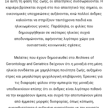
Σε αυτή τη φάση της ζωής, οι απαιτήσεις συσσωρεύονται. Η
καριέρα βρίσκεται συχνά στο πιο απαιτητικό της σημείο, οι
οικονομικές υποχρεώσεις αυξάνονται, ενώ πολλοί άνδρες
καλούνται να στηρίξουν ταυτόχρονα παιδιά και
ηλικιωμένους γονείς. Παράλληλα, οι φιλίες που
δημιουργήθηκαν σε νεότερες ηλικίες συχνά
αποδυναμώνονται, αφήνοντας λιγότερο χώρο για
ουσιαστικές κοινωνικές σχέσεις.
Μελέτες που έχουν δημοσιευθεί στο Archives of
Gerontology and Geriatrics δείχνουν ότι η μοναξιά στη μέση
ηλικία συνδέεται με χαμηλότερη ποιότητα ζωής, αυξημένο
στρες και μεγαλύτερη ψυχολογική επιβάρυνση. Έρευνες για
τις διαφορές φύλου στην εμπειρία της μοναξιάς
υποδεικνύουν επίσης ότι οι άνδρες είναι λιγότερο πιθανό
να την εκφράσουν άμεσα, και συχνά την αποτυπώνουν μέσα
από έμμεσες μορφές δυσφορίας, όπως κόπωση,
ευερεθιστότητα ή αυξημένη ενασχόληση με την εργασία.