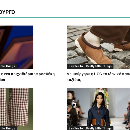
ΟΥΡΓΟ
ittle Things
Say Yes to ...Pretty Little Things
ι η νέα παιχνιδιάρικη προσθήκη
Δημιούργησε η UGG το ιδανικό παπ
ion
ταξίδια;
ittle Things
Say Yes to ...Pretty Little Things