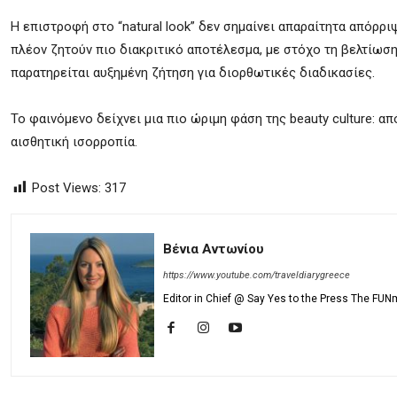
Η επιστροφή στο “natural look” δεν σημαίνει απαραίτητα απόρρι
πλέον ζητούν πιο διακριτικό αποτέλεσμα, με στόχο τη βελτίωση
παρατηρείται αυξημένη ζήτηση για διορθωτικές διαδικασίες.
Το φαινόμενο δείχνει μια πιο ώριμη φάση της beauty culture: α
αισθητική ισορροπία.
Post Views:
317
Βένια Αντωνίου
https://www.youtube.com/traveldiarygreece
Editor in Chief @ Say Yes to the Press The FUN