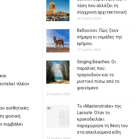
τάση που αλλάζει τη
σύγχρονη αρχιτεκτονική
28 Ιουλίου 2026
Βεδουίνοι: Πώς ζουν
σήμερα οι νομάδες της
ερήμου;
27 Ιουλίου 2026
Singing Beaches: Οι
παραλίες που…
τραγουδούν και το
και
μυστικό πίσω από το
αποτελεί πλέον
φαινόμενο
23 Ιουλίου 2026
Το «Masterstroke» της
που αισθητικές
Lacoste: Όταν το
 τη φυσική
κροκοδειλάκι
υν συμβάλει
παραχώρησε τη θέση του
στα απειλούμενα είδη
23 Ιουλίου 2026