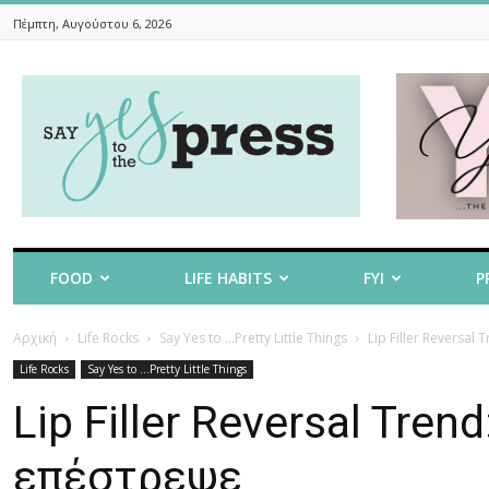
Πέμπτη, Αυγούστου 6, 2026
Say
Yes
To
The
Press
FOOD
LIFE HABITS
FYI
P
Αρχική
Life Rocks
Say Yes to ...Pretty Little Things
Lip Filler Reversal
Life Rocks
Say Yes to ...Pretty Little Things
Lip Filler Reversal Tren
επέστρεψε