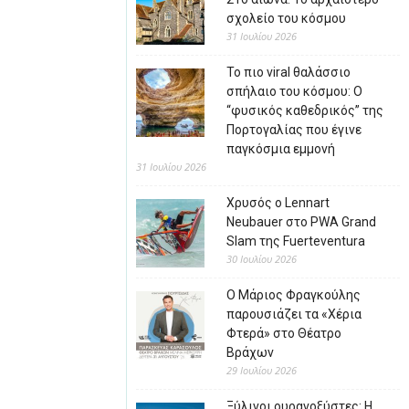
σχολείο του κόσμου
31 Ιουλίου 2026
Το πιο viral θαλάσσιο
σπήλαιο του κόσμου: Ο
“φυσικός καθεδρικός” της
Πορτογαλίας που έγινε
παγκόσμια εμμονή
31 Ιουλίου 2026
Χρυσός ο Lennart
Neubauer στο PWA Grand
Slam της Fuerteventura
30 Ιουλίου 2026
Ο Μάριος Φραγκούλης
παρουσιάζει τα «Χέρια
Φτερά» στο Θέατρο
Βράχων
29 Ιουλίου 2026
Ξύλινοι ουρανοξύστες: Η