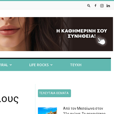
VIRAL
LIFE ROCKS
ΤΕΥΧΗ
ΤΕΛΕΥΤΑΙΑ ΘΕΜΑΤΑ
έλους
Από τον Μεσαίωνα στον
21ο αιώνα: Το αρχαιότερο