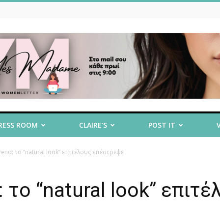
RESS ROOM
CLAIRE’S
POST IT
 Trend: το “natural look” επιτέλους επέστρεψε
d: το “natural look” επιτ