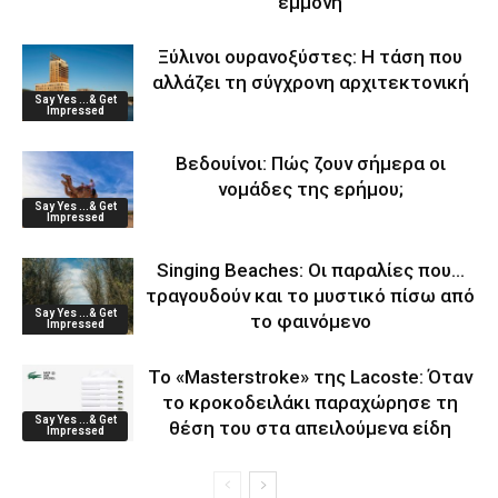
εμμονή
Ξύλινοι ουρανοξύστες: Η τάση που
αλλάζει τη σύγχρονη αρχιτεκτονική
Say Yes ...& Get
Impressed
Βεδουίνοι: Πώς ζουν σήμερα οι
νομάδες της ερήμου;
Say Yes ...& Get
Impressed
Singing Beaches: Οι παραλίες που…
τραγουδούν και το μυστικό πίσω από
Say Yes ...& Get
το φαινόμενο
Impressed
Το «Masterstroke» της Lacoste: Όταν
το κροκοδειλάκι παραχώρησε τη
Say Yes ...& Get
θέση του στα απειλούμενα είδη
Impressed