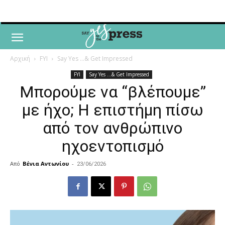
Αρχική
FYI
Say Yes ...& Get Impressed
FYI
Say Yes ...& Get Impressed
Μπορούμε να “βλέπουμε”
με ήχο; Η επιστήμη πίσω
από τον ανθρώπινο
ηχοεντοπισμό
Από
Βένια Αντωνίου
-
23/06/2026