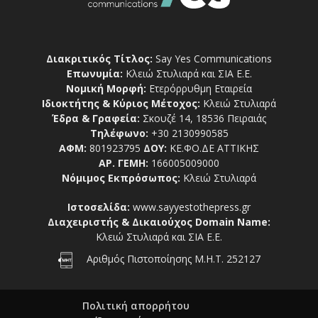
Διακριτικός Τίτλος:
Say Yes Communications
Επωνυμία:
Κλειώ Στυλιαρά και ΣΙΑ Ε.Ε.
Νομική Μορφή:
Ετερόρρυθμη Εταιρεία
Ιδιοκτήτης & Κύριος Μέτοχος:
Κλειώ Στυλιαρά
Έδρα & Γραφεία:
Σκουζέ 14, 18536 Πειραιάς
Τηλέφωνο:
+30 2130990585
ΑΦΜ:
801923795
ΔΟΥ:
ΚΕ.ΦΟ.ΔΕ ΑΤΤΙΚΗΣ
ΑΡ. ΓΕΜΗ:
166005009000
Νόμιμος Εκπρόσωπος:
Κλειώ Στυλιαρά
Ιστοσελίδα:
www.sayyestothepress.gr
Διαχειριστής & Δικαιούχος Domain Name:
Κλειώ Στυλιαρά και ΣΙΑ Ε.Ε.
Αριθμός Πιστοποίησης Μ.Η.Τ. 252127
Πολιτική απορρήτου