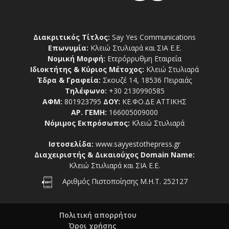
Διακριτικός Τίτλος:
Say Yes Communications
Επωνυμία:
Κλειώ Στυλιαρά και ΣΙΑ Ε.Ε.
Νομική Μορφή:
Ετερόρρυθμη Εταιρεία
Ιδιοκτήτης & Κύριος Μέτοχος:
Κλειώ Στυλιαρά
Έδρα & Γραφεία:
Σκουζέ 14, 18536 Πειραιάς
Τηλέφωνο:
+30 2130990585
ΑΦΜ:
801923795
ΔΟΥ:
ΚΕ.ΦΟ.ΔΕ ΑΤΤΙΚΗΣ
ΑΡ. ΓΕΜΗ:
166005009000
Νόμιμος Εκπρόσωπος:
Κλειώ Στυλιαρά
Ιστοσελίδα:
www.sayyestothepress.gr
Διαχειριστής & Δικαιούχος Domain Name:
Κλειώ Στυλιαρά και ΣΙΑ Ε.Ε.
Αριθμός Πιστοποίησης Μ.Η.Τ. 252127
Πολιτική απορρήτου
Όροι χρήσης