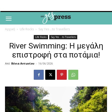
Αρχική
Life Rocks
Say Yes ...to Travellers
Life Rocks
Say Yes ...to Travellers
River Swimming: Η μεγάλη
επιστροφή στα ποτάμια!
Από
Βένια Αντωνίου
-
16/06/2026