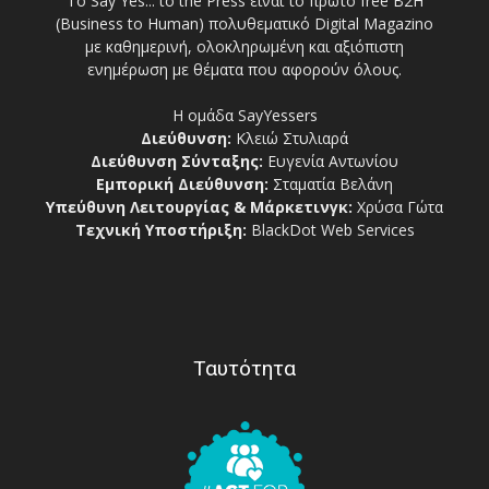
Το Say Yes... to the Press είναι το πρώτο free Β2Η
(Business to Human) πολυθεματικό Digital Magazino
με καθημερινή, ολοκληρωμένη και αξιόπιστη
ενημέρωση με θέματα που αφορούν όλους.
Η ομάδα SayYessers
Διεύθυνση:
Κλειώ Στυλιαρά
Διεύθυνση Σύνταξης:
Ευγενία Αντωνίου
Εμπορική Διεύθυνση:
Σταματία Βελάνη
Υπεύθυνη Λειτουργίας & Μάρκετινγκ:
Χρύσα Γώτα
Τεχνική Υποστήριξη:
BlackDot Web Services
Ταυτότητα