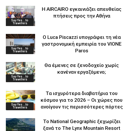
Η AIRCAIRO εγκαινιάζει απευθείας
πτήσεις προς την Αθήνα
Say Yes ...to
Travellers
Ο Luca Piscazzi υπογράφει τη νέα
γαστρονομική εμπειρία του VIONE
Say Yes ...to
Paros
Travellers
Θα έμενες σε ξενοδοχείο χωρίς
κανέναν εργαζόμενο;
Say Yes ...to
Travellers
Τα ισχυρότερα διαβατήρια του
κόσμου για το 2026 – Οι χώρες που
Say Yes ...to
ανοίγουν τις περισσότερες πόρτες
Travellers
Το National Geographic ξεχωρίζει
ξανά το The Lynx Mountain Resort