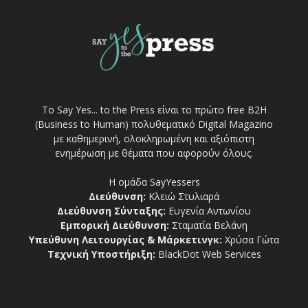
Το Say Yes... to the Press είναι το πρώτο free Β2Η
(Business to Human) πολυθεματικό Digital Magazino
με καθημερινή, ολοκληρωμένη και αξιόπιστη
ενημέρωση με θέματα που αφορούν όλους.
Η ομάδα SayYessers
Διεύθυνση:
Κλειώ Στυλιαρά
Διεύθυνση Σύνταξης:
Ευγενία Αντωνίου
Εμπορική Διεύθυνση:
Σταματία Βελάνη
Υπεύθυνη Λειτουργίας & Μάρκετινγκ:
Χρύσα Γώτα
Τεχνική Υποστήριξη:
BlackDot Web Services