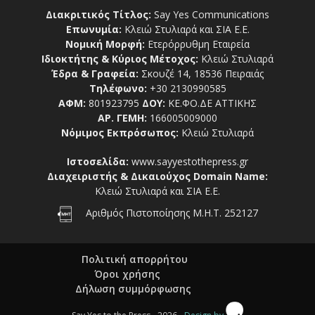
Διακριτικός Τίτλος:
Say Yes Communications
Επωνυμία:
Κλειώ Στυλιαρά και ΣΙΑ Ε.Ε.
Νομική Μορφή:
Ετερόρρυθμη Εταιρεία
Ιδιοκτήτης & Κύριος Μέτοχος:
Κλειώ Στυλιαρά
Έδρα & Γραφεία:
Σκουζέ 14, 18536 Πειραιάς
Τηλέφωνο:
+30 2130990585
ΑΦΜ:
801923795
ΔΟΥ:
ΚΕ.ΦΟ.ΔΕ ΑΤΤΙΚΗΣ
ΑΡ. ΓΕΜΗ:
166005009000
Νόμιμος Εκπρόσωπος:
Κλειώ Στυλιαρά
Ιστοσελίδα:
www.sayyestothepress.gr
Διαχειριστής & Δικαιούχος Domain Name:
Κλειώ Στυλιαρά και ΣΙΑ Ε.Ε.
Αριθμός Πιστοποίησης Μ.Η.Τ. 252127
Πολιτική απορρήτου
Όροι χρήσης
Δήλωση συμμόρφωσης