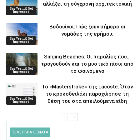
αλλάζει τη σύγχρονη αρχιτεκτονική
Say Yes ...& Get
Impressed
Βεδουίνοι: Πώς ζουν σήμερα οι
νομάδες της ερήμου;
Say Yes ...& Get
Impressed
Singing Beaches: Οι παραλίες που…
τραγουδούν και το μυστικό πίσω από
Say Yes ...& Get
το φαινόμενο
Impressed
Το «Masterstroke» της Lacoste: Όταν
το κροκοδειλάκι παραχώρησε τη
Say Yes ...& Get
θέση του στα απειλούμενα είδη
Impressed
ΤΕΛΕΥΤΑΙΑ ΘΕΜΑΤΑ