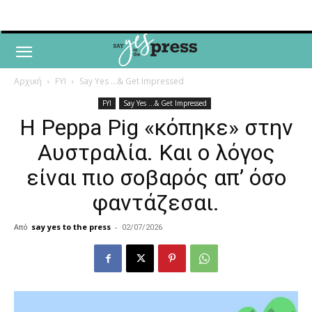
Αρχική
FYI
Say Yes ...& Get Impressed
FYI
Say Yes ...& Get Impressed
Η Peppa Pig «κόπηκε» στην
Αυστραλία. Και ο λόγος
είναι πιο σοβαρός απ’ όσο
φαντάζεσαι.
Από
say yes to the press
-
02/07/2026