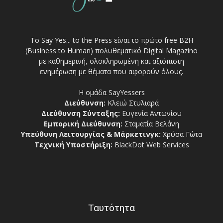
Το Say Yes... to the Press είναι το πρώτο free Β2Η
(Business to Human) πολυθεματικό Digital Magazino
με καθημερινή, ολοκληρωμένη και αξιόπιστη
ενημέρωση με θέματα που αφορούν όλους.
Η ομάδα SayYessers
Διεύθυνση:
Κλειώ Στυλιαρά
Διεύθυνση Σύνταξης:
Ευγενία Αντωνίου
Εμπορική Διεύθυνση:
Σταματία Βελάνη
Υπεύθυνη Λειτουργίας & Μάρκετινγκ:
Χρύσα Γώτα
Τεχνική Υποστήριξη:
BlackDot Web Services
Ταυτότητα