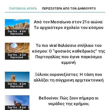
ΠΑΡΟΜΟΙΑ ΑΡΘΡΑ
ΠΕΡΙΣΣΟΤΕΡΑ ΑΠΟ ΤΟΝ ΔΗΜΙΟΥΡΓΟ
Από τον Μεσαίωνα στον 21ο αιώνα:
Το αρχαιότερο σχολείο του κόσμου
Say Yes ...& Get
Impressed
Το πιο viral θαλάσσιο σπήλαιο του
κόσμου: Ο “φυσικός καθεδρικός” της
Say Yes ...& Get
Πορτογαλίας που έγινε παγκόσμια
Impressed
εμμονή
Ξύλινοι ουρανοξύστες: Η τάση που
αλλάζει τη σύγχρονη αρχιτεκτονική
Say Yes ...& Get
Impressed
Βεδουίνοι: Πώς ζουν σήμερα οι
νομάδες της ερήμου;
Say Yes ...& Get
Impressed