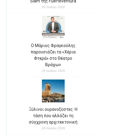
Slam της Fuerteventura
30 Ιουλίου 2026
Ο Μάριος Φραγκούλης
παρουσιάζει τα «Χέρια
Φτερά» στο Θέατρο
Βράχων
29 Ιουλίου 2026
Ξύλινοι ουρανοξύστες: Η
τάση που αλλάζει τη
σύγχρονη αρχιτεκτονική
28 Ιουλίου 2026