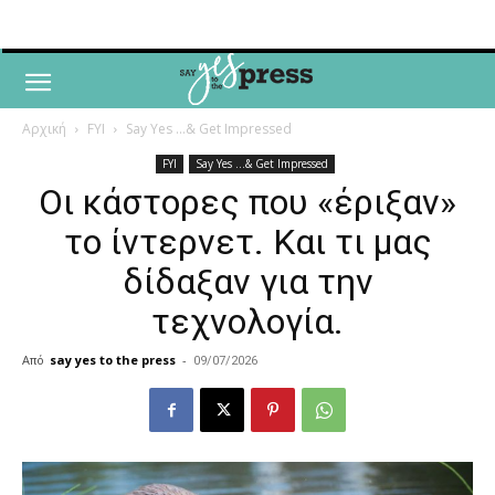
Αρχική
FYI
Say Yes ...& Get Impressed
FYI
Say Yes ...& Get Impressed
Οι κάστορες που «έριξαν»
το ίντερνετ. Και τι μας
δίδαξαν για την
τεχνολογία.
Από
say yes to the press
-
09/07/2026