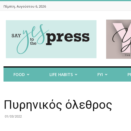
Πέμπτη, Αυγούστου 6, 2026
Say
Yes
To
The
Press
FOOD
LIFE HABITS
FYI
P
Πυρηνικός όλεθρος
01/03/2022