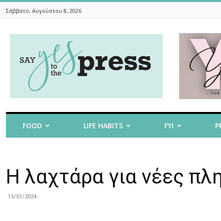
Σάββατο, Αυγούστου 8, 2026
Say
Yes
To
The
Press
FOOD
LIFE HABITS
FYI
P
Η λαχτάρα για νέες πλ
15/01/2024